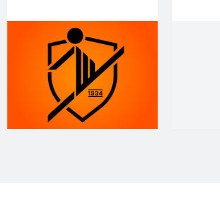
JO12-2JM
JO12-3
JO12-4JM
JO12-5JM
JO13-1
JO13-2
JO13-3
JO13-4
MO13-1
MINI'S
4-5 jarigen
6-jarigen
ZAAL