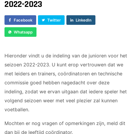
Voorwaarts 18+1
2022-2023
Sponsor worden
Vrouwen 1
Lid worden
Veteranen
Facebook
Twitter
LinkedIn
Ledenshop
35/45 Plus
Whatsapp
Contact
Walking Football
JUNIOREN
Hieronder vindt u de indeling van de junioren voor het
seizoen 2022-2023. U kunt erop vertrouwen dat we
JO14-1
JO14-2
met leiders en trainers, coördinatoren en technische
JO14-3
commissie goed hebben nagedacht over deze
JO15-1
indeling, zodat we ervan uitgaan dat iedere speler het
JO15-2
volgend seizoen weer met veel plezier zal kunnen
JO15-3
voetballen.
JO15-4
Mochten er nog vragen of opmerkingen zijn, meld dit
JO17-4
JO17-1
dan bij de leeftijd coördinator.