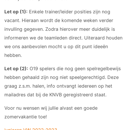
JO17-2
Let op (1):
Enkele trainer/leider posities zijn nog
JO17-3
vacant. Hieraan wordt de komende weken verder
JO17-5
invulling gegeven. Zodra hierover meer duidelijk is
JO19-1
informeren we de teamleden direct. Uiteraard houden
MO20-1
we ons aanbevolen mocht u op dit punt ideeën
MO15-1
hebben.
PUPILLEN
Let op (2):
O19 spelers die nog geen spelregelbewijs
JO8-1
hebben gehaald zijn nog niet speelgerechtigd. Deze
JO8-2
graag z.s.m. halen, info ontvangt iedereen op het
JO8-3
mailadres dat bij de KNVB geregistreerd staat.
JO8-4JM
Voor nu wensen wij jullie alvast een goede
JO8-5JM
zomervakantie toe!
JO9-1
JO9-2JM