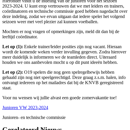
Hieronder vindt u de indeling van de junioren voor het seizoen
2023-2024. U kunt erop vertrouwen dat we met leiders en trainers,
coördinatoren en technische commissie goed hebben nagedacht over
deze indeling, zodat we ervan uitgaan dat iedere speler het volgend
seizoen weer met veel plezier zal kunnen voetballen.
Mochten er nog vragen of opmerkingen zijn, meld dit dan bij de
leeftijd coördinator.
Let op (1):
Enkele trainer/leider posities zijn nog vacant. Hieraan
wordt de komende weken verder invulling gegeven. Zodra hierover
meer duidelijk is informeren we de teamleden direct. Uiteraard
houden we ons aanbevolen mocht u op dit punt ideeën hebben.
Let op (2):
O19 spelers die nog geen spelregelbewijs hebben
gehaald zijn nog niet speelgerechtigd. Deze graag z.s.m. halen, info
ontvangt iedereen op het mailadres dat bij de KNVB geregistreerd
staat.
Voor nu wensen wij jullie alvast een goede zomervakantie toe!
Junioren VW 2023-2024
Junioren- en technische commissie
Gerelateerd Nieuws