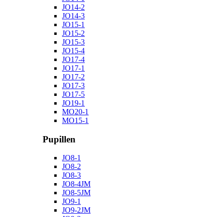
JO14-2
JO14-3
JO15-1
JO15-2
JO15-3
JO15-4
JO17-4
JO17-1
JO17-2
JO17-3
JO17-5
JO19-1
MO20-1
MO15-1
Pupillen
JO8-1
JO8-2
JO8-3
JO8-4JM
JO8-5JM
JO9-1
JO9-2JM