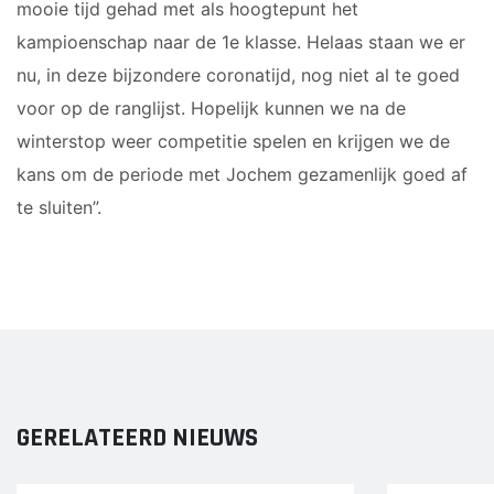
mooie tijd gehad met als hoogtepunt het
JO17-2
kampioenschap naar de 1e klasse. Helaas staan we er
JO17-3
nu, in deze bijzondere coronatijd, nog niet al te goed
JO17-5
voor op de ranglijst. Hopelijk kunnen we na de
JO19-1
winterstop weer competitie spelen en krijgen we de
MO20-1
kans om de periode met Jochem gezamenlijk goed af
MO15-1
te sluiten”.
PUPILLEN
JO8-1
JO8-2
JO8-3
JO8-4JM
JO8-5JM
GERELATEERD NIEUWS
JO9-1
JO9-2JM