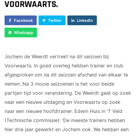
Voorwaarts 18+1
VOORWAARTS.
Sponsor worden
Vrouwen 1
Lid worden
Veteranen
Facebook
Twitter
LinkedIn
Ledenshop
35/45 Plus
Whatsapp
Contact
Walking Football
JUNIOREN
Jochem de Weerdt vertrekt na dit seizoen bij
Voorwaarts. In goed overleg hebben trainer en club
JO14-1
JO14-2
afgesproken om na dit seizoen afscheid van elkaar te
JO14-3
nemen. Na 3 mooie seizoenen is het voor beide
JO15-1
partijen tijd voor verandering. De Weerdt gaat op zoek
JO15-2
naar een nieuwe uitdaging en Voorwaarts op zoek
JO15-3
naar een nieuwe hoofdtrainer. Edwin Huis in ‘T Veld
JO15-4
(Technische commissie): ‘De meeste trainers hebben
JO17-4
hier drie jaar gewerkt en Jochem ook. We hebben een
JO17-1