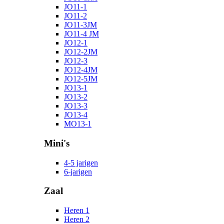
JO11-1
JO11-2
JO11-3JM
JO11-4 JM
JO12-1
JO12-2JM
JO12-3
JO12-4JM
JO12-5JM
JO13-1
JO13-2
JO13-3
JO13-4
MO13-1
Mini's
4-5 jarigen
6-jarigen
Zaal
Heren 1
Heren 2