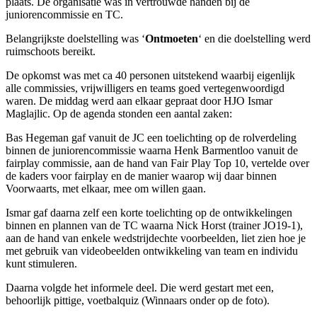
plaats. De organisatie was in vertrouwde handen bij de
juniorencommissie en TC.
Belangrijkste doelstelling was ‘
Ontmoeten
‘ en die doelstelling werd
ruimschoots bereikt.
De opkomst was met ca 40 personen uitstekend waarbij eigenlijk
alle commissies, vrijwilligers en teams goed vertegenwoordigd
waren. De middag werd aan elkaar gepraat door HJO Ismar
Maglajlic. Op de agenda stonden een aantal zaken:
Bas Hegeman gaf vanuit de JC een toelichting op de rolverdeling
binnen de juniorencommissie waarna Henk Barmentloo vanuit de
fairplay commissie, aan de hand van Fair Play Top 10, vertelde over
de kaders voor fairplay en de manier waarop wij daar binnen
Voorwaarts, met elkaar, mee om willen gaan.
Ismar gaf daarna zelf een korte toelichting op de ontwikkelingen
binnen en plannen van de TC waarna Nick Horst (trainer JO19-1),
aan de hand van enkele wedstrijdechte voorbeelden, liet zien hoe je
met gebruik van videobeelden ontwikkeling van team en individu
kunt stimuleren.
Daarna volgde het informele deel. Die werd gestart met een,
behoorlijk pittige, voetbalquiz (Winnaars onder op de foto).