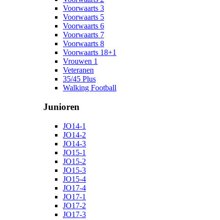
Voorwaarts 3
Voorwaarts 5
Voorwaarts 6
Voorwaarts 7
Voorwaarts 8
Voorwaarts 18+1
Vrouwen 1
Veteranen
35/45 Plus
Walking Football
Junioren
JO14-1
JO14-2
JO14-3
JO15-1
JO15-2
JO15-3
JO15-4
JO17-4
JO17-1
JO17-2
JO17-3