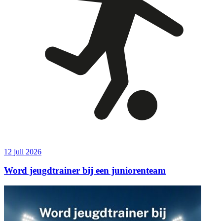
12 juli 2026
Word jeugdtrainer bij een juniorenteam