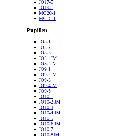
JO17-5
JO19-1
MO20-1
MO15-1
Pupillen
JO8-1
JO8-2
JO8-3
JO8-4JM
JO8-5JM
JO9-1
JO9-2JM
JO9-3
JO9-4JM
JO9-5
JO10-1
JO10-2 JM
JO10-3
JO10-4 JM
JO10-5
JO10-6 JM
JO10-7
JO10-8JM