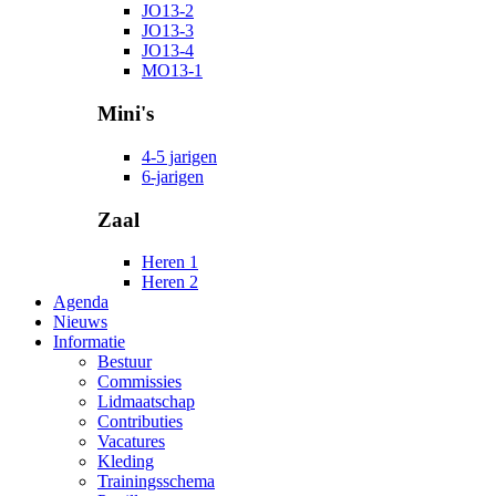
JO13-2
JO13-3
JO13-4
MO13-1
Mini's
4-5 jarigen
6-jarigen
Zaal
Heren 1
Heren 2
Agenda
Nieuws
Informatie
Bestuur
Commissies
Lidmaatschap
Contributies
Vacatures
Kleding
Trainingsschema