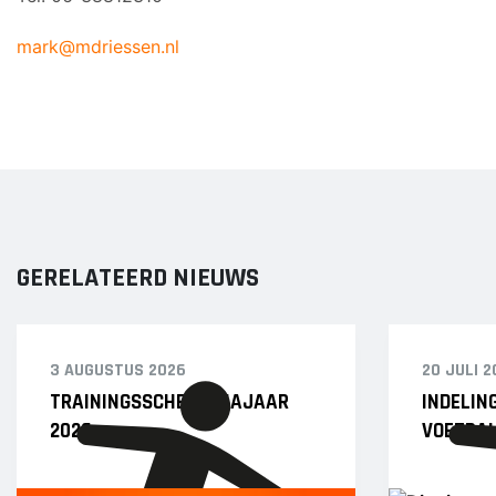
mark@mdriessen.nl
GERELATEERD NIEUWS
3 AUGUSTUS 2026
20 JULI 2
TRAININGSSCHEMA NAJAAR
INDELIN
2026
VOETBAL