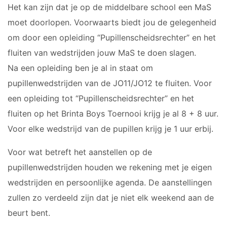
JO10-8JM
Het kan zijn dat je op de middelbare school een MaS
JO11-1
moet doorlopen. Voorwaarts biedt jou de gelegenheid
JO11-2
om door een opleiding “Pupillenscheidsrechter” en het
JO11-3JM
fluiten van wedstrijden jouw MaS te doen slagen.
JO11-4 JM
Na een opleiding ben je al in staat om
JO12-1
pupillenwedstrijden van de JO11/JO12 te fluiten. Voor
JO12-2JM
een opleiding tot “Pupillenscheidsrechter” en het
JO12-3
fluiten op het Brinta Boys Toernooi krijg je al 8 + 8 uur.
JO12-4JM
Voor elke wedstrijd van de pupillen krijg je 1 uur erbij.
JO12-5JM
JO13-1
Voor wat betreft het aanstellen op de
JO13-2
pupillenwedstrijden houden we rekening met je eigen
JO13-3
wedstrijden en persoonlijke agenda. De aanstellingen
JO13-4
zullen zo verdeeld zijn dat je niet elk weekend aan de
MO13-1
beurt bent.