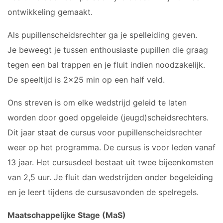
JARIGEN
JO8-2
ontwikkeling gemaakt.
6-
JO8-3
JARIGEN
JO8-4JM
Als pupillenscheidsrechter ga je spelleiding geven.
JO8-5JM
Je beweegt je tussen enthousiaste pupillen die graag
JO9-1
tegen een bal trappen en je fluit indien noodzakelijk.
JO9-2JM
De speeltijd is 2×25 min op een half veld.
JO9-3
Ons streven is om elke wedstrijd geleid te laten
JO9-4JM
worden door goed opgeleide (jeugd)scheidsrechters.
JO9-5
JO10-1
Dit jaar staat de cursus voor pupillenscheidsrechter
JO10-2 JM
weer op het programma. De cursus is voor leden vanaf
JO10-3
13 jaar. Het cursusdeel bestaat uit twee bijeenkomsten
JO10-4 JM
van 2,5 uur. Je fluit dan wedstrijden onder begeleiding
JO10-5
en je leert tijdens de cursusavonden de spelregels.
JO10-6 JM
Maatschappelijke Stage (MaS)
JO10-7