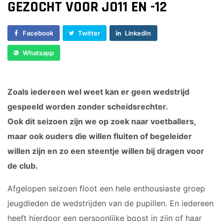
JO17-4
GEZOCHT VOOR JO11 EN -12
VOORWAARTS
JO17-1
6
JO17-2
VOORWAARTS
Facebook
Twitter
LinkedIn
JO17-3
7
Whatsapp
JO17-5
VOORWAARTS
JO19-1
8
VOORWAARTS
MO20-1
Zoals iedereen wel weet kan er geen wedstrijd
18+1
MO15-1
gespeeld worden zonder scheidsrechter.
VROUWEN 1
Ook dit seizoen zijn we op zoek naar voetballers,
VETERANEN
maar ook ouders die willen fluiten of begeleider
35/45 PLUS
WALKING
willen zijn en zo een steentje willen bij dragen voor
FOOTBALL
de club.
PUPILLEN
MINI'S
Afgelopen seizoen floot een hele enthousiaste groep
jeugdleden de wedstrijden van de pupillen. En iedereen
JO8-1
4-5
heeft hierdoor een persoonlijke boost in zijn of haar