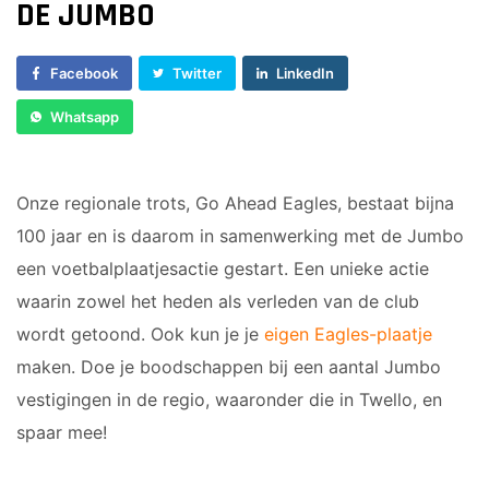
JO17-4
DE JUMBO
VOORWAARTS
JO17-1
6
JO17-2
VOORWAARTS
Facebook
Twitter
LinkedIn
JO17-3
7
Whatsapp
JO17-5
VOORWAARTS
JO19-1
8
VOORWAARTS
MO20-1
Onze regionale trots, Go Ahead Eagles, bestaat bijna
18+1
MO15-1
100 jaar en is daarom in samenwerking met de Jumbo
VROUWEN 1
een voetbalplaatjesactie gestart. Een unieke actie
VETERANEN
waarin zowel het heden als verleden van de club
35/45 PLUS
WALKING
wordt getoond. Ook kun je je
eigen Eagles-plaatje
FOOTBALL
maken. Doe je boodschappen bij een aantal Jumbo
vestigingen in de regio, waaronder die in Twello, en
PUPILLEN
MINI'S
spaar mee!
JO8-1
4-5