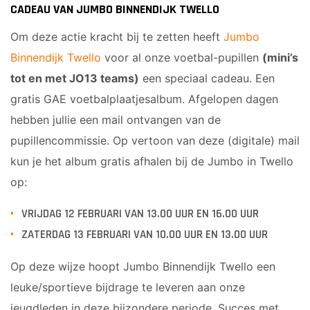
JARIGEN
CADEAU VAN JUMBO BINNENDIJK TWELLO
JO8-2
6-
JO8-3
Om deze actie kracht bij te zetten heeft
Jumbo
JARIGEN
JO8-4JM
Binnendijk Twello
voor al onze voetbal-pupillen
(mini’s
JO8-5JM
tot en met JO13 teams)
een speciaal cadeau. Een
JO9-1
gratis GAE voetbalplaatjesalbum. Afgelopen dagen
JO9-2JM
hebben jullie een mail ontvangen van de
JO9-3
pupillencommissie. Op vertoon van deze (digitale) mail
JO9-4JM
kun je het album gratis afhalen bij de Jumbo in Twello
JO9-5
op:
JO10-1
JO10-2 JM
VRIJDAG 12 FEBRUARI VAN 13.00 UUR EN 16.00 UUR
JO10-3
ZATERDAG 13 FEBRUARI VAN 10.00 UUR EN 13.00 UUR
JO10-4 JM
JO10-5
Op deze wijze hoopt Jumbo Binnendijk Twello een
JO10-6 JM
leuke/sportieve bijdrage te leveren aan onze
JO10-7
jeugdleden in deze bijzondere periode. Succes met