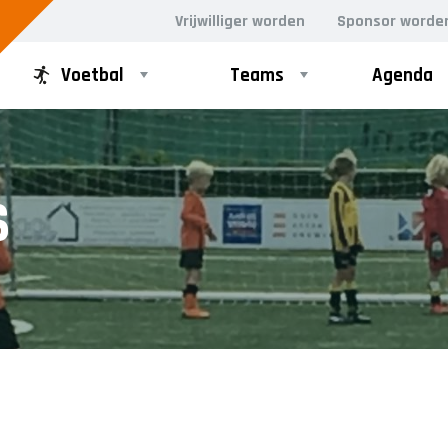
Vrijwilliger worden
Sponsor worde
Voetbal
Teams
Agenda
PUPILLEN
MINI'S
S
JO8-1
4-5 jarigen
JO8-2
6-jarigen
JO8-3
JO8-4JM
JO8-5JM
JO9-1
JO9-2JM
JO9-3