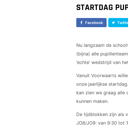
Vrouwen 1
JO17-1
STARTDAG PUP
Veteranen
JO17-2
35/45 Plus
JO17-3
Facebook
Twitt
Walking Football
JO17-5
JO19-1
MO20-1
Nu langzaam de schoolva
MO15-1
(bijna) alle pupillente
‘echte’ wedstrijd van he
Vanuit Voorwaarts will
onze jaarlijkse startda
kan zien we graag alle o
kunnen maken.
De tijdblokken zijn als v
JO8/JO9: van 9:30 tot 