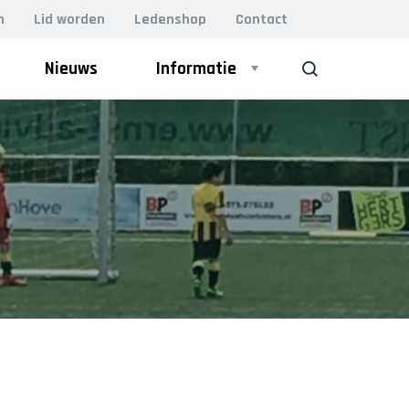
n
Lid worden
Ledenshop
Contact
Nieuws
Informatie
ZOEK
ZAAL
Heren 1
Heren 2