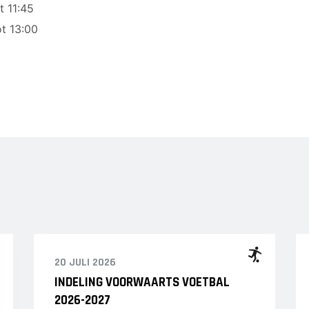
JO12-3
t 11:45
JO12-4JM
t 13:00
JO12-5JM
JO13-1
JO13-2
JO13-3
JO13-4
MO13-1
20 JULI 2026
INDELING VOORWAARTS VOETBAL
2026-2027