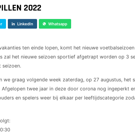
JO9-4JM
ILLEN 2022
JO9-5
JO10-1
er
LinkedIn
Whatsapp
JO10-2 JM
JO10-3
JO10-4 JM
kanties ten einde lopen, komt het nieuwe voetbalseizoen s
JO10-5
ams zal het nieuwe seizoen sportief afgetrapt worden op 3 
JO10-6 JM
t seizoen.
JO10-7
JO10-8JM
en we graag volgende week zaterdag, op 27 augustus, het 
JO11-1
g. Afgelopen twee jaar in deze door corona nog ingeperkt e
JO11-2
uders en spelers weer bij elkaar per leeftijdscategorie zod
JO11-3JM
JO11-4 JM
JO12-1
olgt:
JO12-2JM
10:30