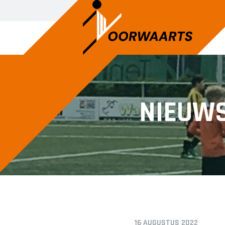
SENIOREN
JUNIOREN
NIEUW
Voorwaarts 1
JO14-1
Voorwaarts 2
JO14-2
Voorwaarts 3
JO14-3
Voorwaarts 5
JO15-1
Voorwaarts 6
JO15-2
Voorwaarts 7
JO15-3
Voorwaarts 8
JO15-4
Voorwaarts 18+1
JO17-4
16 AUGUSTUS 2022