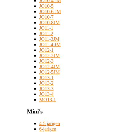
JO10-4 JM
JO10-5
JO10-6 JM
JO10-7
JO10-8JM
JO11-1
JO11-2
JO11-3JM
JO11-4 JM
JO12-1
JO12-2JM
JO12-3
JO12-4JM
JO12-5JM
JO13-1
JO13-2
JO13-3
JO13-4
MO13-1
Mini's
4-5 jarigen
6-jarigen