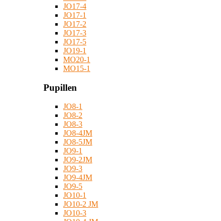
JO17-4
JO17-1
JO17-2
JO17-3
JO17-5
JO19-1
MO20-1
MO15-1
Pupillen
JO8-1
JO8-2
JO8-3
JO8-4JM
JO8-5JM
JO9-1
JO9-2JM
JO9-3
JO9-4JM
JO9-5
JO10-1
JO10-2 JM
JO10-3