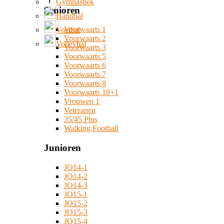
Gymnastiek
Senioren
Handbal
Voorwaarts 1
Voetbal
Voorwaarts 2
Volleybal
Voorwaarts 3
Voorwaarts 5
Voorwaarts 6
Voorwaarts 7
Voorwaarts 8
Voorwaarts 18+1
Vrouwen 1
Veteranen
35/45 Plus
Walking Football
Junioren
JO14-1
JO14-2
JO14-3
JO15-1
JO15-2
JO15-3
JO15-4