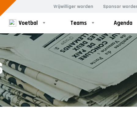
Vrijwilliger worden
Sponsor worde
Voetbal
Teams
Agenda
PUPILLEN
MINI'S
S
JO8-1
4-5 jarigen
JO8-2
6-jarigen
JO8-3
JO8-4JM
JO8-5JM
JO9-1
JO9-2JM
JO9-3