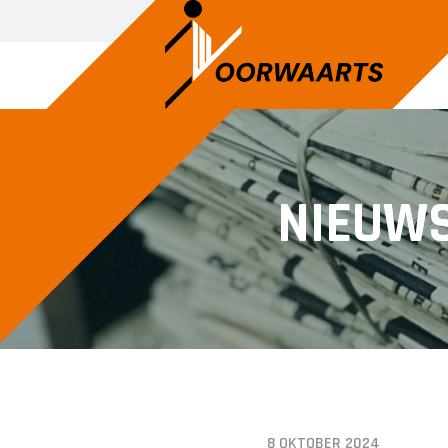
SENIOREN
JUNIOREN
NIEUW
Voorwaarts 1
JO14-1
Voorwaarts 2
JO14-2
Voorwaarts 3
JO14-3
Voorwaarts 5
JO15-1
Voorwaarts 6
JO15-2
Voorwaarts 7
JO15-3
Voorwaarts 8
JO15-4
Voorwaarts 18+1
JO17-4
8 OKTOBER 2024