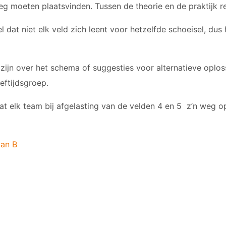
JO12-3
eg moeten plaatsvinden. Tussen de theorie en de praktijk r
JO12-4JM
dat niet elk veld zich leent voor hetzelfde schoeisel, dus
JO12-5JM
JO13-1
JO13-2
n zijn over het schema of suggesties voor alternatieve oplo
JO13-3
eftijdsgroep.
JO13-4
MO13-1
t elk team bij afgelasting van de velden 4 en 5 z’n weg o
lan B