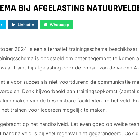
JO9-4JM
EMA BIJ AFGELASTING NATUURVELD
JO9-5
JO10-1
er
LinkedIn
Whatsapp
JO10-2 JM
JO10-3
JO10-4 JM
tober 2024 is een alternatief trainingsschema beschikbaar
JO10-5
trainingsschema is opgesteld om beter tegemoet te komen a
JO10-6 JM
waar traint bij afgelasting door de consul van de velden 4 
JO10-7
JO10-8JM
antie voor succes als niet voortdurend de communicatie me
JO11-1
erdelen. Denk bijvoorbeeld aan trainingsopkomst (aantal s
JO11-2
ik kan maken van de beschikbare faciliteiten op het veld. Eni
JO11-3JM
m het trainen voor iedereen mogelijk te maken.
JO11-4 JM
JO12-1
rgebracht op het handbalveld. Let even goed op welke team
JO12-2JM
 handbalveld is bij veel regenval niet gegarandeerd. Ook d