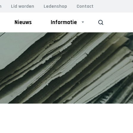
n
Lid worden
Ledenshop
Contact
Nieuws
Informatie
ZOEK
ZAAL
Heren 1
Heren 2