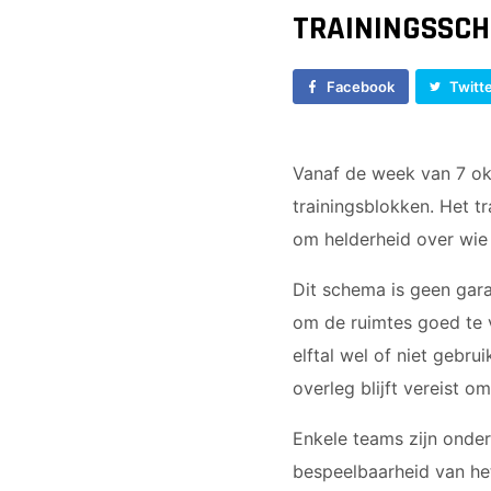
Vrouwen 1
JO17-1
TRAININGSSCH
Veteranen
JO17-2
35/45 Plus
JO17-3
Facebook
Twitt
Walking Football
JO17-5
JO19-1
MO20-1
Vanaf de week van 7 ok
MO15-1
trainingsblokken. Het 
om helderheid over wie 
Dit schema is geen gar
om de ruimtes goed te v
elftal wel of niet gebru
overleg blijft vereist o
Enkele teams zijn onde
bespeelbaarheid van het