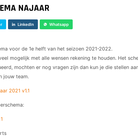
JO9-4JM
HEMA NAJAAR
JO9-5
JO10-1
er
LinkedIn
Whatsapp
JO10-2 JM
JO10-3
JO10-4 JM
hema voor de 1e helft van het seizoen 2021-2022.
JO10-5
eel mogelijk met alle wensen rekening te houden. Het sche
JO10-6 JM
erd, mochten er nog vragen zijn dan kun je die stellen aa
JO10-7
 jouw team.
JO10-8JM
JO11-1
aar 2021 v1.1
JO11-2
merschema:
JO11-3JM
JO11-4 JM
21
JO12-1
JO12-2JM
rts