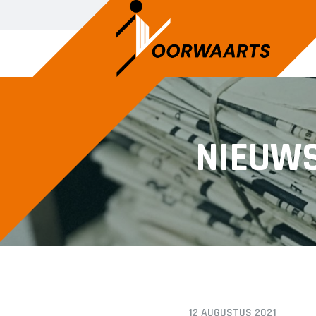
SENIOREN
JUNIOREN
NIEUW
Voorwaarts 1
JO14-1
Voorwaarts 2
JO14-2
Voorwaarts 3
JO14-3
Voorwaarts 5
JO15-1
Voorwaarts 6
JO15-2
Voorwaarts 7
JO15-3
Voorwaarts 8
JO15-4
Voorwaarts 18+1
JO17-4
12 AUGUSTUS 2021