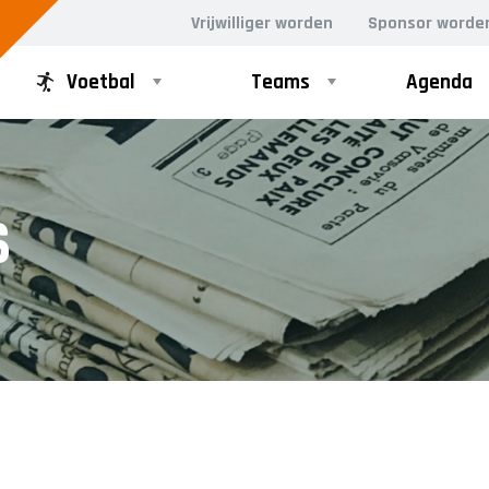
Vrijwilliger worden
Sponsor worde
Voetbal
Teams
Agenda
PUPILLEN
MINI'S
S
JO8-1
4-5 jarigen
JO8-2
6-jarigen
JO8-3
JO8-4JM
JO8-5JM
JO9-1
JO9-2JM
JO9-3