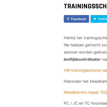
Vrouwen 1
JO17-1
TRAININGSSC
Veteranen
JO17-2
35/45 Plus
JO17-3
Facebook
Twitt
Walking Football
JO17-5
JO19-1
MO20-1
Hierbij het trainingssc
MO15-1
We hebben getracht zov
seizoen worden geëvalue
leeftijdscoördinator
van
VW trainingsschema naj
Hieronder het kleedka
Kleedkamers najaar 20
PC / JC en TC Voorwaa