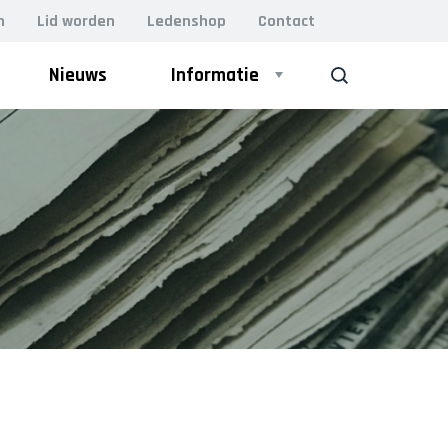
n
Lid worden
Ledenshop
Contact
Nieuws
Informatie
ZOEK
ZAAL
Heren 1
Heren 2