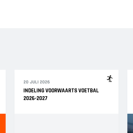
JO12-3
JO12-4JM
JO12-5JM
JO13-1
JO13-2
JO13-3
JO13-4
MO13-1
20 JULI 2026
INDELING VOORWAARTS VOETBAL
2026-2027