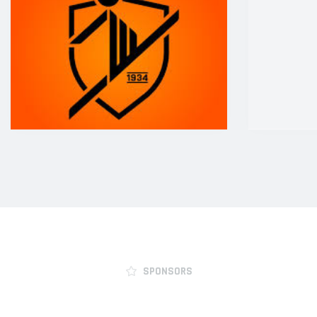
JO10-8JM
JO11-1
JO11-2
JO11-3JM
JO11-4 JM
JO12-1
JO12-2JM
JO12-3
JO12-4JM
JO12-5JM
JO13-1
JO13-2
JO13-3
JO13-4
SPONSORS
MO13-1