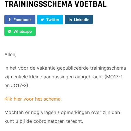
JO17-4
TRAININGSSCHEMA VOETBAL
VOORWAARTS
JO17-1
6
JO17-2
VOORWAARTS
Facebook
Twitter
LinkedIn
JO17-3
7
Whatsapp
JO17-5
VOORWAARTS
JO19-1
8
VOORWAARTS
MO20-1
Allen,
18+1
MO15-1
VROUWEN 1
In het voor de vakantie gepubliceerde trainingsschema
VETERANEN
zijn enkele kleine aanpassingen aangebracht (MO17-1
35/45 PLUS
en JO17-2).
WALKING
FOOTBALL
Klik hier voor het schema.
PUPILLEN
MINI'S
Mochten er nog vragen / opmerkingen over zijn dan
kunt u bij de coördinatoren terecht.
JO8-1
4-5