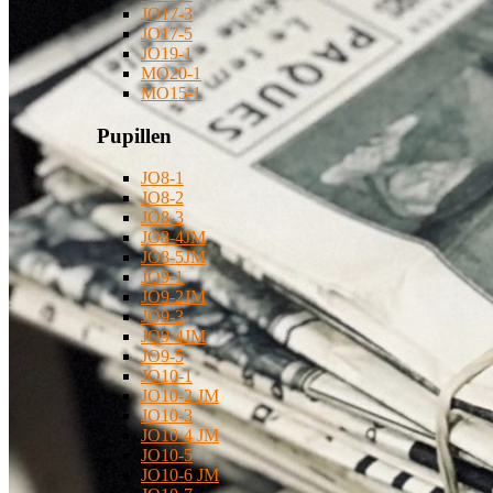
JO17-3
JO17-5
JO19-1
MO20-1
MO15-1
Pupillen
JO8-1
JO8-2
JO8-3
JO8-4JM
JO8-5JM
JO9-1
JO9-2JM
JO9-3
JO9-4JM
JO9-5
JO10-1
JO10-2 JM
JO10-3
JO10-4 JM
JO10-5
JO10-6 JM