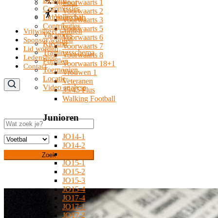
Voorwaarts 1
Voetbal
Commissies
Voorwaarts 2
Volleybal
Lidmaatschap
Voorwaarts 3
Contributies
Voorwaarts 5
Vrijwilliger worden
Vacatures
Voorwaarts 6
Sponsor worden
Kleding
Voorwaarts 7
Lid worden
Trainingsschema
Voorwaarts 8
Ledenshop
Pupillen
Voorwaarts 18+1
Contact
Toernooien
Vrouwen 1
Locatie
Veteranen
Video analyse
35/45 Plus
Walking Football
Junioren
Zoeken
JO14-1
JO14-2
JO14-3
Zoek
JO15-1
JO15-2
JO15-3
JO15-4
JO17-4
JO17-1
JO17-2