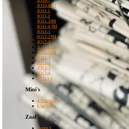
JO10-7
JO10-8JM
JO11-1
JO11-2
JO11-3JM
JO11-4 JM
JO12-1
JO12-2JM
JO12-3
JO12-4JM
JO12-5JM
JO13-1
JO13-2
JO13-3
JO13-4
MO13-1
Mini's
4-5 jarigen
6-jarigen
Zaal
Heren 1