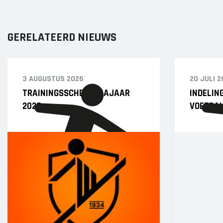
GERELATEERD NIEUWS
3 AUGUSTUS 2026
20 JULI 2
TRAININGSSCHEMA NAJAAR
INDELIN
2026
VOETBAL