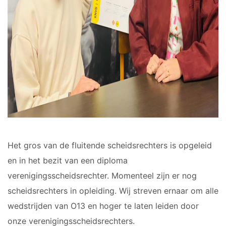
JO10-8JM
JO11-1
JO11-2
JO11-3JM
JO11-4 JM
JO12-1
JO12-2JM
JO12-3
JO12-4JM
JO12-5JM
Het gros van de fluitende scheidsrechters is opgeleid
JO13-1
en in het bezit van een diploma
JO13-2
verenigingsscheidsrechter. Momenteel zijn er nog
JO13-3
JO13-4
scheidsrechters in opleiding. Wij streven ernaar om alle
MO13-1
wedstrijden van O13 en hoger te laten leiden door
onze verenigingsscheidsrechters.