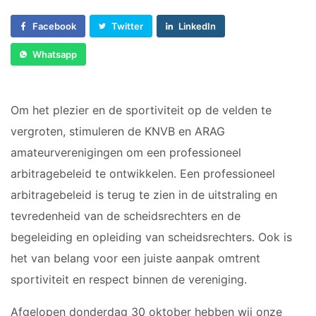
JO17-4
VOORWAARTS
JO17-1
6
Facebook
Twitter
LinkedIn
JO17-2
VOORWAARTS
Whatsapp
JO17-3
7
JO17-5
VOORWAARTS
JO19-1
8
Om het plezier en de sportiviteit op de velden te
VOORWAARTS
MO20-1
vergroten, stimuleren de KNVB en ARAG
18+1
MO15-1
amateurverenigingen om een professioneel
VROUWEN 1
arbitragebeleid te ontwikkelen. Een professioneel
VETERANEN
arbitragebeleid is terug te zien in de uitstraling en
35/45 PLUS
WALKING
tevredenheid van de scheidsrechters en de
FOOTBALL
begeleiding en opleiding van scheidsrechters. Ook is
het van belang voor een juiste aanpak omtrent
PUPILLEN
MINI'S
ZAAL
sportiviteit en respect binnen de vereniging.
JO8-1
4-5
HEREN
Afgelopen donderdag 30 oktober hebben wij onze