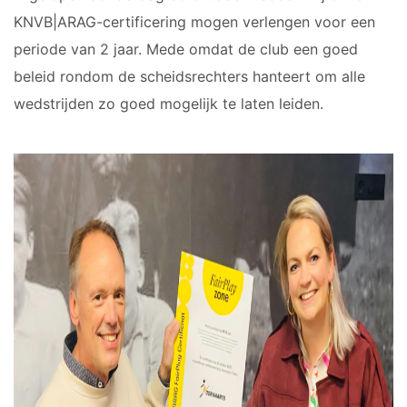
JARIGEN
1
JO8-2
KNVB|ARAG-certificering mogen verlengen voor een
6-
HEREN
JO8-3
periode van 2 jaar. Mede omdat de club een goed
JARIGEN
2
JO8-4JM
beleid rondom de scheidsrechters hanteert om alle
JO8-5JM
wedstrijden zo goed mogelijk te laten leiden.
JO9-1
JO9-2JM
JO9-3
JO9-4JM
JO9-5
JO10-1
JO10-2 JM
JO10-3
JO10-4 JM
JO10-5
JO10-6 JM
JO10-7