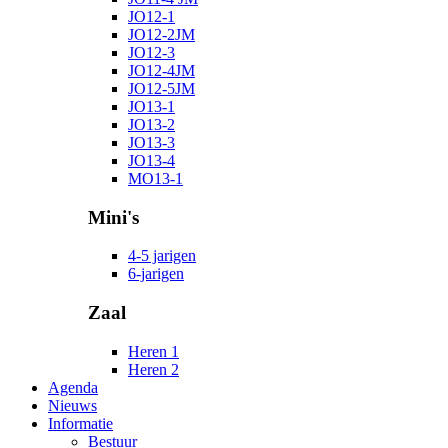
JO12-1
JO12-2JM
JO12-3
JO12-4JM
JO12-5JM
JO13-1
JO13-2
JO13-3
JO13-4
MO13-1
Mini's
4-5 jarigen
6-jarigen
Zaal
Heren 1
Heren 2
Agenda
Nieuws
Informatie
Bestuur