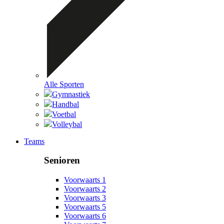
Alle Sporten
Gymnastiek
Handbal
Voetbal
Volleybal
Teams
Senioren
Voorwaarts 1
Voorwaarts 2
Voorwaarts 3
Voorwaarts 5
Voorwaarts 6