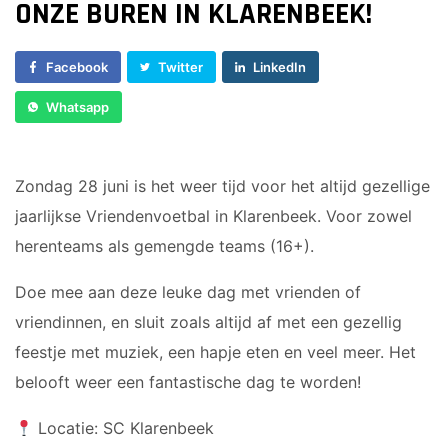
Voorwaarts 18+1
ONZE BUREN IN KLARENBEEK!
Sponsor worden
Vrouwen 1
Lid worden
Veteranen
Facebook
Twitter
LinkedIn
Ledenshop
35/45 Plus
Whatsapp
Contact
Walking Football
JUNIOREN
Zondag 28 juni is het weer tijd voor het altijd gezellige
jaarlijkse Vriendenvoetbal in Klarenbeek. Voor zowel
JO14-1
JO14-2
herenteams als gemengde teams (16+).
JO14-3
Doe mee aan deze leuke dag met vrienden of
JO15-1
vriendinnen, en sluit zoals altijd af met een gezellig
JO15-2
feestje met muziek, een hapje eten en veel meer. Het
JO15-3
belooft weer een fantastische dag te worden!
JO15-4
JO17-4
Locatie: SC Klarenbeek
JO17-1