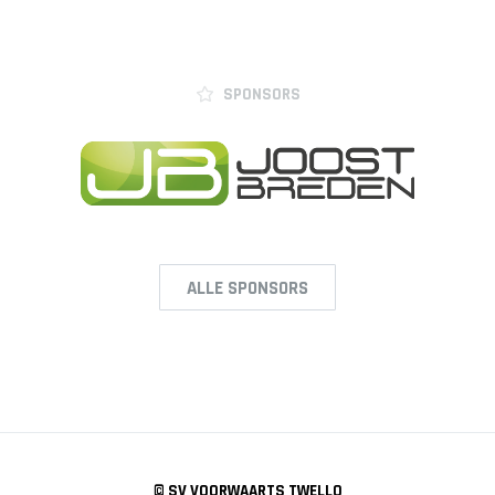
JO12-2JM
JO12-3
JO12-4JM
SPONSORS
JO12-5JM
JO13-1
JO13-2
JO13-3
JO13-4
MO13-1
ALLE SPONSORS
MINI'S
4-5 jarigen
6-jarigen
ZAAL
© SV VOORWAARTS TWELLO