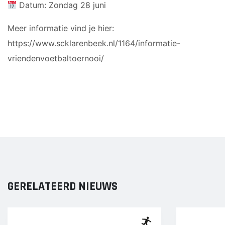
Datum: Zondag 28 juni
JO17-2
JO17-3
Meer informatie vind je hier:
JO17-5
https://www.scklarenbeek.nl/1164/informatie-
JO19-1
vriendenvoetbaltoernooi/
MO20-1
MO15-1
PUPILLEN
JO8-1
JO8-2
JO8-3
JO8-4JM
GERELATEERD NIEUWS
JO8-5JM
JO9-1
JO9-2JM