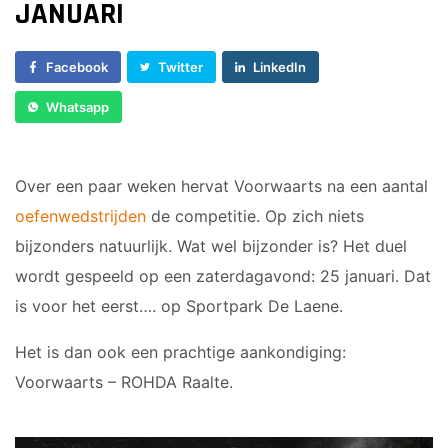
Voorwaarts 18+1
JANUARI
Sponsor worden
Vrouwen 1
Lid worden
Veteranen
Facebook
Twitter
LinkedIn
Ledenshop
35/45 Plus
Whatsapp
Contact
Walking Football
JUNIOREN
Over een paar weken hervat Voorwaarts na een aantal
oefenwedstrijden
de competitie. Op zich niets
JO14-1
JO14-2
bijzonders natuurlijk. Wat wel bijzonder is? Het duel
JO14-3
wordt gespeeld op een zaterdagavond: 25 januari. Dat
JO15-1
is voor het eerst…. op Sportpark De Laene.
JO15-2
Het is dan ook een prachtige aankondiging:
JO15-3
Voorwaarts – ROHDA Raalte.
JO15-4
JO17-4
JO17-1