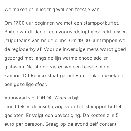
JO12-2JM
We maken er in ieder geval een feestje van!
JO12-3
JO12-4JM
Om 17.00 uur beginnen we met een stamppotbuffet.
JO12-5JM
Buiten wordt dan al een voorwedstrijd gespeeld tussen
JO13-1
jeugdteams van beide clubs. Om 19.00 uur trappen we
JO13-2
de regioderby af. Voor de inwendige mens wordt goed
JO13-3
gezorgd met langs de lijn warme chocolade en
JO13-4
glühwein. Na afloop vieren we een feestje in de
MO13-1
kantine. DJ Remco staat garant voor leuke muziek en
MINI'S
een gezellige sfeer.
Voorwaarts – ROHDA. Wees erbij!
4-5 jarigen
Inmiddels is de inschrijving voor het stamppot buffet
6-jarigen
gesloten. Er volgt een bevestiging. De kosten zijn 5
ZAAL
euro per persoon. Graag op de avond zelf contant