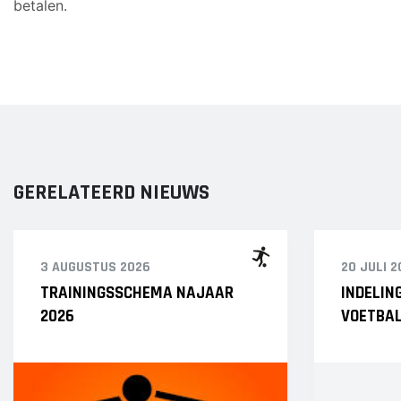
betalen.
Heren 1
Heren 2
GERELATEERD NIEUWS
3 AUGUSTUS 2026
20 JULI 2
TRAININGSSCHEMA NAJAAR
INDELIN
2026
VOETBAL