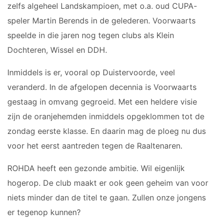
zelfs algeheel Landskampioen, met o.a. oud CUPA-
JO9-3
JO9-4JM
speler Martin Berends in de gelederen. Voorwaarts
JO9-5
speelde in die jaren nog tegen clubs als Klein
JO10-1
Dochteren, Wissel en DDH.
JO10-2 JM
Inmiddels is er, vooral op Duistervoorde, veel
JO10-3
veranderd. In de afgelopen decennia is Voorwaarts
JO10-4 JM
gestaag in omvang gegroeid. Met een heldere visie
JO10-5
JO10-6 JM
zijn de oranjehemden inmiddels opgeklommen tot de
JO10-7
zondag eerste klasse. En daarin mag de ploeg nu dus
JO10-8JM
voor het eerst aantreden tegen de Raaltenaren.
JO11-1
ROHDA heeft een gezonde ambitie. Wil eigenlijk
JO11-2
hogerop. De club maakt er ook geen geheim van voor
JO11-3JM
niets minder dan de titel te gaan. Zullen onze jongens
JO11-4 JM
JO12-1
er tegenop kunnen?