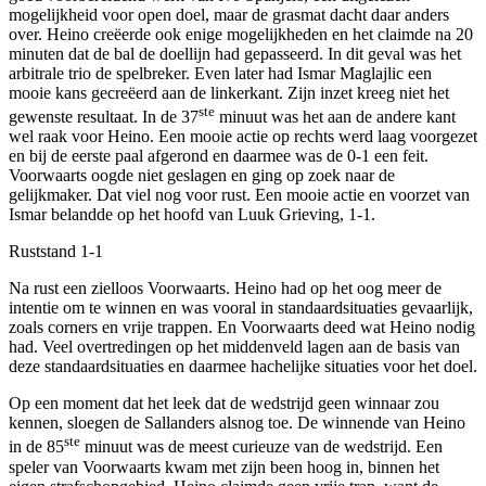
mogelijkheid voor open doel, maar de grasmat dacht daar anders
over. Heino creëerde ook enige mogelijkheden en het claimde na 20
minuten dat de bal de doellijn had gepasseerd. In dit geval was het
arbitrale trio de spelbreker. Even later had Ismar Maglajlic een
mooie kans gecreëerd aan de linkerkant. Zijn inzet kreeg niet het
ste
gewenste resultaat. In de 37
minuut was het aan de andere kant
wel raak voor Heino. Een mooie actie op rechts werd laag voorgezet
en bij de eerste paal afgerond en daarmee was de 0-1 een feit.
Voorwaarts oogde niet geslagen en ging op zoek naar de
gelijkmaker. Dat viel nog voor rust. Een mooie actie en voorzet van
Ismar belandde op het hoofd van Luuk Grieving, 1-1.
Ruststand 1-1
Na rust een zielloos Voorwaarts. Heino had op het oog meer de
intentie om te winnen en was vooral in standaardsituaties gevaarlijk,
zoals corners en vrije trappen. En Voorwaarts deed wat Heino nodig
had. Veel overtredingen op het middenveld lagen aan de basis van
deze standaardsituaties en daarmee hachelijke situaties voor het doel.
Op een moment dat het leek dat de wedstrijd geen winnaar zou
kennen, sloegen de Sallanders alsnog toe. De winnende van Heino
ste
in de 85
minuut was de meest curieuze van de wedstrijd. Een
speler van Voorwaarts kwam met zijn been hoog in, binnen het