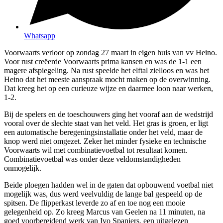
Whatsapp
Voorwaarts verloor op zondag 27 maart in eigen huis van vv Heino.
Voor rust creëerde Voorwaarts prima kansen en was de 1-1 een
magere afspiegeling. Na rust speelde het elftal zielloos en was het
Heino dat het meeste aanspraak mocht maken op de overwinning.
Dat kreeg het op een curieuze wijze en daarmee loon naar werken,
1-2.
Bij de spelers en de toeschouwers ging het vooraf aan de wedstrijd
vooral over de slechte staat van het veld. Het gras is groen, er ligt
een automatische beregeningsinstallatie onder het veld, maar de
knop werd niet omgezet. Zeker het minder fysieke en technische
Voorwaarts wil met combinatievoetbal tot resultaat komen.
Combinatievoetbal was onder deze veldomstandigheden
onmogelijk.
Beide ploegen hadden wel in de gaten dat opbouwend voetbal niet
mogelijk was, dus werd veelvuldig de lange bal gespeeld op de
spitsen. De flipperkast leverde zo af en toe nog een mooie
gelegenheid op. Zo kreeg Marcus van Geelen na 11 minuten, na
goed voorbereidend werk van Ivo Spanjers, een uitgelezen