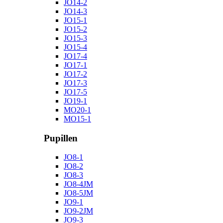
JO14-2
JO14-3
JO15-1
JO15-2
JO15-3
JO15-4
JO17-4
JO17-1
JO17-2
JO17-3
JO17-5
JO19-1
MO20-1
MO15-1
Pupillen
JO8-1
JO8-2
JO8-3
JO8-4JM
JO8-5JM
JO9-1
JO9-2JM
JO9-3