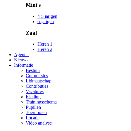
Mini's
4-5 jarigen
6-jarigen
Zaal
Heren 1
Heren 2
Agenda
Nieuws
Informatie
Bestuur
Commissies
Lidmaatschap
Contributies
Vacatures
Kleding
Trainingsschema
Pupillen
Toernooien
Locatie
Video analyse