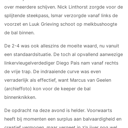
JO17-2
over meerdere schijven. Nick Linthorst zorgde voor de
JO17-3
splijtende steekpass, Ismar verzorgde vanaf links de
JO17-5
voorzet en Luuk Grieving schoot op melkbushoogte
JO19-1
de bal binnen.
MO20-1
De 2-4 was ook alleszins de moeite waard, nu vanuit
MO15-1
een standaardsituatie. De toch al opvallend aanwezige
PUPILLEN
linkervleugelverdediger Diego Pais nam vanaf rechts
de vrije trap. De indraaiende curve was even
JO8-1
verraderlijk als effectief, want Marcus van Geelen
JO8-2
(archieffoto) kon voor de keeper de bal
JO8-3
binnenknikken.
JO8-4JM
JO8-5JM
De opdracht na deze avond is helder. Voorwaarts
JO9-1
heeft bij momenten een surplus aan balvaardigheid en
JO9-2JM
creatief vermogen, maar vergeet in z’n ijver nog wel