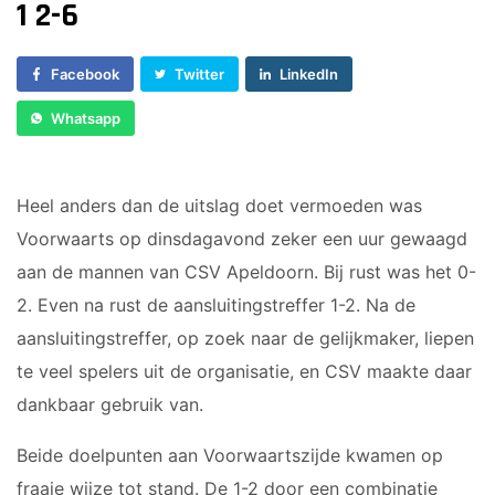
Voorwaarts 18+1
1 2-6
Sponsor worden
Vrouwen 1
Lid worden
Veteranen
Facebook
Twitter
LinkedIn
Ledenshop
35/45 Plus
Whatsapp
Contact
Walking Football
JUNIOREN
Heel anders dan de uitslag doet vermoeden was
Voorwaarts op dinsdagavond zeker een uur gewaagd
JO14-1
JO14-2
aan de mannen van CSV Apeldoorn. Bij rust was het 0-
JO14-3
2. Even na rust de aansluitingstreffer 1-2. Na de
JO15-1
aansluitingstreffer, op zoek naar de gelijkmaker, liepen
JO15-2
te veel spelers uit de organisatie, en CSV maakte daar
JO15-3
dankbaar gebruik van.
JO15-4
Beide doelpunten aan Voorwaartszijde kwamen op
JO17-4
JO17-1
fraaie wijze tot stand. De 1-2 door een combinatie