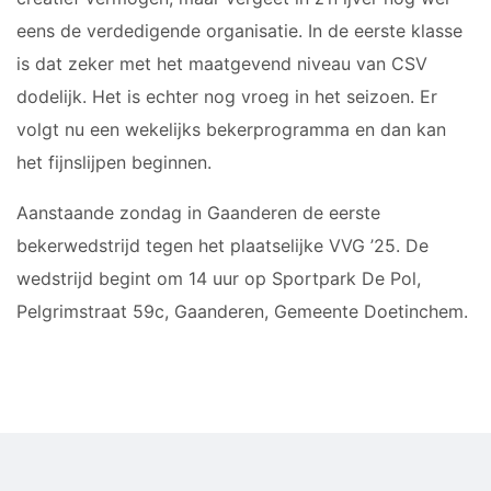
JO9-3
eens de verdedigende organisatie. In de eerste klasse
JO9-4JM
is dat zeker met het maatgevend niveau van CSV
JO9-5
dodelijk. Het is echter nog vroeg in het seizoen. Er
JO10-1
volgt nu een wekelijks bekerprogramma en dan kan
JO10-2 JM
het fijnslijpen beginnen.
JO10-3
JO10-4 JM
Aanstaande zondag in Gaanderen de eerste
JO10-5
bekerwedstrijd tegen het plaatselijke VVG ’25. De
JO10-6 JM
wedstrijd begint om 14 uur op Sportpark De Pol,
JO10-7
Pelgrimstraat 59c, Gaanderen, Gemeente Doetinchem.
JO10-8JM
JO11-1
JO11-2
JO11-3JM
JO11-4 JM
JO12-1