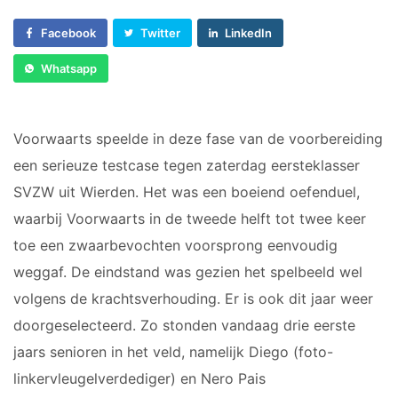
Voorwaarts 18+1
Sponsor worden
Vrouwen 1
Facebook
Twitter
LinkedIn
Lid worden
Veteranen
Ledenshop
Whatsapp
35/45 Plus
Contact
Walking Football
Voorwaarts speelde in deze fase van de voorbereiding
JUNIOREN
een serieuze testcase tegen zaterdag eersteklasser
SVZW uit Wierden. Het was een boeiend oefenduel,
JO14-1
JO14-2
waarbij Voorwaarts in de tweede helft tot twee keer
JO14-3
toe een zwaarbevochten voorsprong eenvoudig
JO15-1
weggaf. De eindstand was gezien het spelbeeld wel
JO15-2
volgens de krachtsverhouding. Er is ook dit jaar weer
JO15-3
doorgeselecteerd. Zo stonden vandaag drie eerste
JO15-4
jaars senioren in het veld, namelijk Diego (foto-
JO17-4
linkervleugelverdediger) en Nero Pais
JO17-1