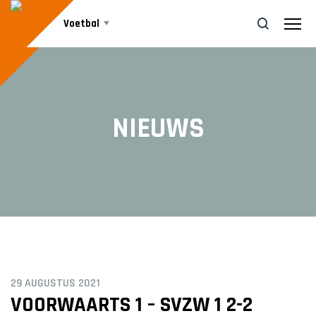
Voetbal
Teams
ZOEK
NIEUWS
Agenda
SENIOREN
Voorwaarts 1
Nieuws
Voorwaarts 2
Voorwaarts 3
Informatie
Voorwaarts 5
Voorwaarts 6
Voorwaarts 7
29 AUGUSTUS 2021
Vrijwilliger worden
Voorwaarts 8
VOORWAARTS 1 – SVZW 1 2-2