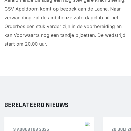
Aankomende dinsdag een nog stevigere krachtmeting.
JO12-2JM
CSV Apeldoorn komt op bezoek aan de Laene. Naar
JO12-3
verwachting zal de ambitieuze zaterdagclub uit het
JO12-4JM
Orderbos een stuk verder zijn in de voorbereiding en
JO12-5JM
kan Voorwaarts nog een tandje bijzetten. De wedstrijd
JO13-1
start om 20.00 uur.
JO13-2
JO13-3
JO13-4
MO13-1
MINI'S
4-5 jarigen
GERELATEERD NIEUWS
6-jarigen
ZAAL
3 AUGUSTUS 2026
20 JULI 2