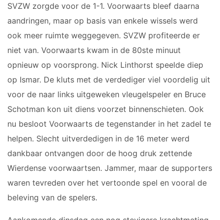
SVZW zorgde voor de 1-1. Voorwaarts bleef daarna
JO9-3
JO9-4JM
aandringen, maar op basis van enkele wissels werd
JO9-5
ook meer ruimte weggegeven. SVZW profiteerde er
JO10-1
niet van. Voorwaarts kwam in de 80ste minuut
JO10-2 JM
opnieuw op voorsprong. Nick Linthorst speelde diep
JO10-3
op Ismar. De kluts met de verdediger viel voordelig uit
JO10-4 JM
voor de naar links uitgeweken vleugelspeler en Bruce
JO10-5
Schotman kon uit diens voorzet binnenschieten. Ook
JO10-6 JM
nu besloot Voorwaarts de tegenstander in het zadel te
JO10-7
helpen. Slecht uitverdedigen in de 16 meter werd
JO10-8JM
dankbaar ontvangen door de hoog druk zettende
JO11-1
Wierdense voorwaartsen. Jammer, maar de supporters
JO11-2
waren tevreden over het vertoonde spel en vooral de
JO11-3JM
beleving van de spelers.
JO11-4 JM
JO12-1