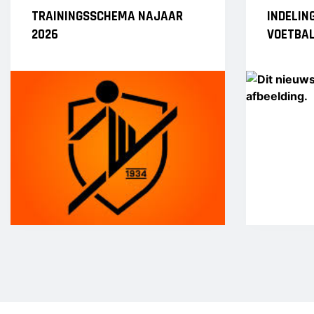
TRAININGSSCHEMA NAJAAR
INDELIN
Heren 1
2026
VOETBAL
Heren 2