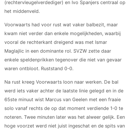
(rechtervleugelverdediger) en Ivo Spanjers centraal op
JO17-2
het middenveld.
JO17-3
JO17-5
Voorwaarts had voor rust wat vaker balbezit, maar
JO19-1
kwam niet verder dan enkele mogelijkheden, waarbij
MO20-1
vooral de rechterkant dreigend was met Ismar
MO15-1
Maglajlic in een dominante rol. SVZW zette daar
enkele speldenprikken tegenover die niet van gevaar
PUPILLEN
waren ontbloot. Ruststand 0-0.
JO8-1
Na rust kreeg Voorwaarts loon naar werken. De bal
JO8-2
werd iets vaker achter de laatste linie gelegd en in de
JO8-3
65ste minuut wist Marcus van Geelen met een fraaie
JO8-4JM
solo vanaf rechts de op dat moment verdiende 1-0 te
JO8-5JM
noteren. Twee minuten later was het alweer gelijk. Een
JO9-1
hoge voorzet werd niet juist ingeschat en de spits van
JO9-2JM