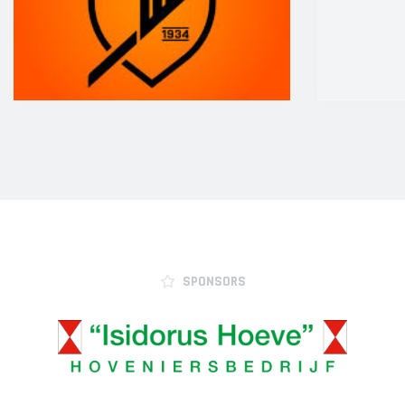
JO12-2JM
JO12-3
JO12-4JM
JO12-5JM
JO13-1
JO13-2
JO13-3
JO13-4
MO13-1
MINI'S
SPONSORS
4-5 jarigen
6-jarigen
ZAAL