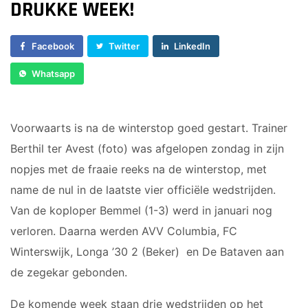
Voorwaarts 18+1
DRUKKE WEEK!
Sponsor worden
Vrouwen 1
Lid worden
Veteranen
Facebook
Twitter
LinkedIn
Ledenshop
35/45 Plus
Whatsapp
Contact
Walking Football
JUNIOREN
Voorwaarts is na de winterstop goed gestart. Trainer
Berthil ter Avest (foto) was afgelopen zondag in zijn
JO14-1
JO14-2
nopjes met de fraaie reeks na de winterstop, met
JO14-3
name de nul in de laatste vier officiële wedstrijden.
JO15-1
Van de koploper Bemmel (1-3) werd in januari nog
JO15-2
verloren. Daarna werden AVV Columbia, FC
JO15-3
Winterswijk, Longa ’30 2 (Beker) en De Bataven aan
JO15-4
de zegekar gebonden.
JO17-4
JO17-1
De komende week staan drie wedstrijden op het