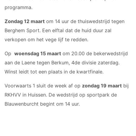
JO17-2
programma.
JO17-3
Zondag 12 maart
om 14 uur de thuiswedstrijd tegen
JO17-5
Berghem Sport. Een elftal dat de huid duur zal
JO19-1
verkopen om het vege lijf te redden.
MO20-1
MO15-1
Op
woensdag 15 maart
om 20.00 de bekerwedstrijd
aan de Laene tegen Berkum, 4de divisie zaterdag.
PUPILLEN
Winst leidt tot een plaats in de kwartfinale.
JO8-1
Voorwaarts 1 sluit de week af op
zondag 19 maart
bij
JO8-2
RKHVV in Huissen. De wedstrijd op sportpark de
JO8-3
Blauwenburcht begint om 14 uur.
JO8-4JM
JO8-5JM
JO9-1
JO9-2JM