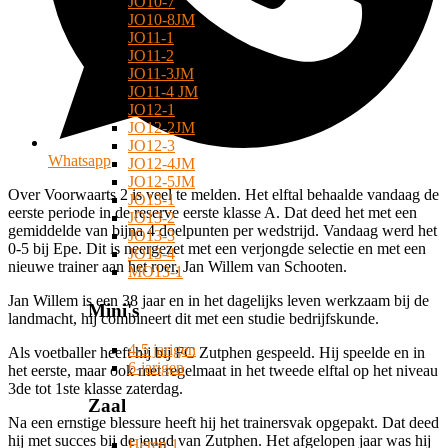
JO10-7
JO10-8JM
JO11-1
JO11-2
JO11-3JM
JO11-4 JM
JO12-1
JO12-2JM
JO12-3
Whatsapp
JO12-4JM
JO12-5JM
Over Voorwaarts 2 is veel te melden. Het elftal behaalde vandaag de
JO13-1
eerste periode in de reserve eerste klasse A. Dat deed het met een
JO13-2
gemiddelde van bijna 4 doelpunten per wedstrijd. Vandaag werd het
JO13-3
0-5 bij Epe. Dit is neergezet met een verjongde selectie en met een
JO13-4
nieuwe trainer aan het roer, Jan Willem van Schooten.
MO13-1
Jan Willem is een 38 jaar en in het dagelijks leven werkzaam bij de
Mini's
landmacht, hij combineert dit met een studie bedrijfskunde.
4-5 jarigen
Als voetballer heeft hij bij FC Zutphen gespeeld. Hij speelde en in
6-jarigen
het eerste, maar ook met regelmaat in het tweede elftal op het niveau
3de tot 1ste klasse zaterdag.
Zaal
Na een ernstige blessure heeft hij het trainersvak opgepakt. Dat deed
hij met succes bij de jeugd van Zutphen. Het afgelopen jaar was hij
Heren 1