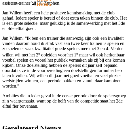
assistent-trainer bij FC Zutphen.
Heren 2
Jan Willem heeft een hele positieve kennismaking met de club
gehad. Iedere speler is bereid of doet extra taken binnen de club. Het
is een grote selectie, maar gelukkig is de samenwerking met het 3de
en 4de elftal goed.
Jan Willem: “Ik ben een trainer die aanwezig zijn ook een kwaliteit
vinden daarom houd ik strak vast aan twee keer trainen is spelen en
zo spelen er vaak kwalitatief goede spelers mee met 3 en 4. Verder
e
e
willen wij met het 2
opleiden voor het 1
maar wil ook herkenbaar
voetbal spelen en vooral het publiek vermaken als zij bij ons komen
kijken. Onze doelstelling hebben de spelers dit jaar zelf bepaald
doordat ik ze in de voorbereiding een doelstellingen formulier heb
laten invullen. Wij willen dit jaar met goed voetbal en veel plezier
wedstrijden winnen, een periode pakken en vanuit daar kampioen
worden.”
Ambities die in ieder geval in de eerste periode door de spelersgroep
zijn waargemaakt, want op de helft van de competitie staat het 2de
elftal fier bovenaan.
Gerelateerd Nieuws