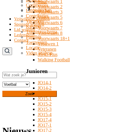
Voorwaarts 1
Voetbal
Commissies
Voorwaarts 2
Volleybal
Lidmaatschap
Voorwaarts 3
Contributies
Voorwaarts 5
Vrijwilliger worden
Vacatures
Voorwaarts 6
Sponsor worden
Kleding
Voorwaarts 7
Lid worden
Trainingsschema
Voorwaarts 8
Ledenshop
Pupillen
Voorwaarts 18+1
Contact
Toernooien
Vrouwen 1
Locatie
Veteranen
Video analyse
35/45 Plus
Walking Football
Junioren
Zoeken
JO14-1
JO14-2
JO14-3
Zoek
JO15-1
JO15-2
JO15-3
JO15-4
JO17-4
JO17-1
Nieuws
JO17-2