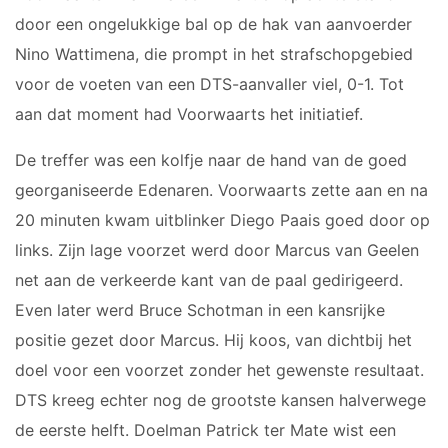
JO17-2
door een ongelukkige bal op de hak van aanvoerder
JO17-3
Nino Wattimena, die prompt in het strafschopgebied
JO17-5
voor de voeten van een DTS-aanvaller viel, 0-1. Tot
JO19-1
aan dat moment had Voorwaarts het initiatief.
MO20-1
De treffer was een kolfje naar de hand van de goed
MO15-1
georganiseerde Edenaren. Voorwaarts zette aan en na
PUPILLEN
20 minuten kwam uitblinker Diego Paais goed door op
links. Zijn lage voorzet werd door Marcus van Geelen
JO8-1
net aan de verkeerde kant van de paal gedirigeerd.
JO8-2
Even later werd Bruce Schotman in een kansrijke
JO8-3
positie gezet door Marcus. Hij koos, van dichtbij het
JO8-4JM
doel voor een voorzet zonder het gewenste resultaat.
JO8-5JM
DTS kreeg echter nog de grootste kansen halverwege
JO9-1
de eerste helft. Doelman Patrick ter Mate wist een
JO9-2JM