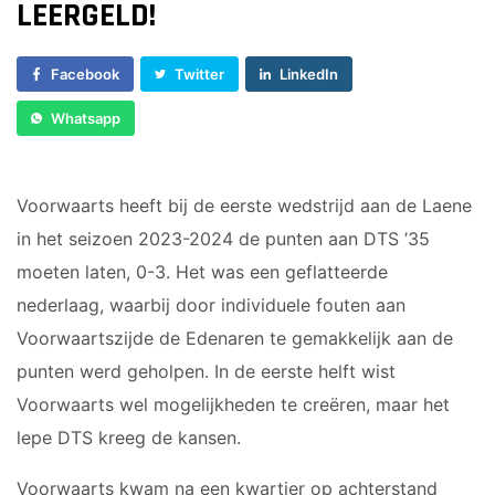
Voorwaarts 18+1
LEERGELD!
Sponsor worden
Vrouwen 1
Lid worden
Veteranen
Facebook
Twitter
LinkedIn
Ledenshop
35/45 Plus
Whatsapp
Contact
Walking Football
JUNIOREN
Voorwaarts heeft bij de eerste wedstrijd aan de Laene
in het seizoen 2023-2024 de punten aan DTS ’35
JO14-1
JO14-2
moeten laten, 0-3. Het was een geflatteerde
JO14-3
nederlaag, waarbij door individuele fouten aan
JO15-1
Voorwaartszijde de Edenaren te gemakkelijk aan de
JO15-2
punten werd geholpen. In de eerste helft wist
JO15-3
Voorwaarts wel mogelijkheden te creëren, maar het
JO15-4
lepe DTS kreeg de kansen.
JO17-4
JO17-1
Voorwaarts kwam na een kwartier op achterstand