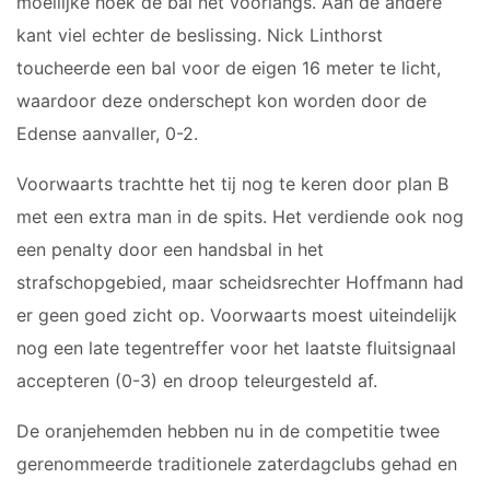
moeilijke hoek de bal net voorlangs. Aan de andere
JO12-2JM
kant viel echter de beslissing. Nick Linthorst
JO12-3
toucheerde een bal voor de eigen 16 meter te licht,
JO12-4JM
waardoor deze onderschept kon worden door de
JO12-5JM
Edense aanvaller, 0-2.
JO13-1
JO13-2
Voorwaarts trachtte het tij nog te keren door plan B
JO13-3
met een extra man in de spits. Het verdiende ook nog
JO13-4
een penalty door een handsbal in het
MO13-1
strafschopgebied, maar scheidsrechter Hoffmann had
MINI'S
er geen goed zicht op. Voorwaarts moest uiteindelijk
nog een late tegentreffer voor het laatste fluitsignaal
4-5 jarigen
accepteren (0-3) en droop teleurgesteld af.
6-jarigen
De oranjehemden hebben nu in de competitie twee
ZAAL
gerenommeerde traditionele zaterdagclubs gehad en