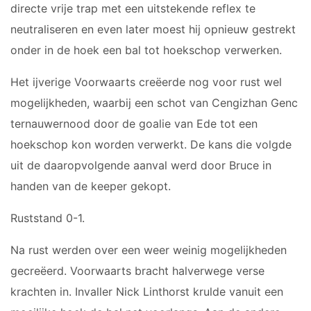
directe vrije trap met een uitstekende reflex te
JO9-3
JO9-4JM
neutraliseren en even later moest hij opnieuw gestrekt
JO9-5
onder in de hoek een bal tot hoekschop verwerken.
JO10-1
Het ijverige Voorwaarts creëerde nog voor rust wel
JO10-2 JM
mogelijkheden, waarbij een schot van Cengizhan Genc
JO10-3
ternauwernood door de goalie van Ede tot een
JO10-4 JM
hoekschop kon worden verwerkt. De kans die volgde
JO10-5
JO10-6 JM
uit de daaropvolgende aanval werd door Bruce in
JO10-7
handen van de keeper gekopt.
JO10-8JM
Ruststand 0-1.
JO11-1
JO11-2
Na rust werden over een weer weinig mogelijkheden
JO11-3JM
gecreëerd. Voorwaarts bracht halverwege verse
JO11-4 JM
krachten in. Invaller Nick Linthorst krulde vanuit een
JO12-1