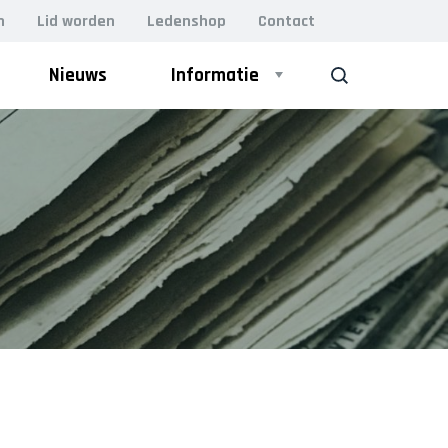
n
Lid worden
Ledenshop
Contact
Nieuws
Informatie
ZOEK
ZAAL
Heren 1
Heren 2