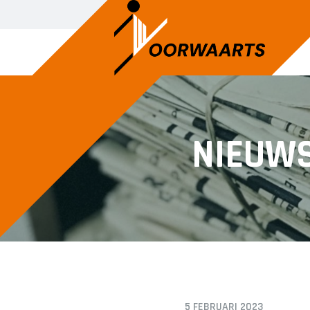
SENIOREN
JUNIOREN
NIEUW
Voorwaarts 1
JO14-1
Voorwaarts 2
JO14-2
Voorwaarts 3
JO14-3
Voorwaarts 5
JO15-1
Voorwaarts 6
JO15-2
Voorwaarts 7
JO15-3
Voorwaarts 8
JO15-4
Voorwaarts 18+1
JO17-4
5 FEBRUARI 2023