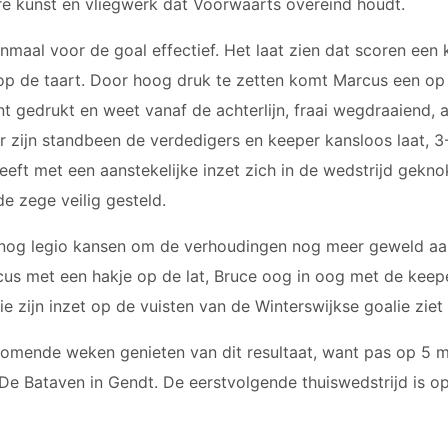
re kunst en vliegwerk dat Voorwaarts overeind houdt.
maal voor de goal effectief. Het laat zien dat scoren een kw
op de taart. Door hoog druk te zetten komt Marcus een op 
t gedrukt en weet vanaf de achterlijn, fraai wegdraaiend, 
r zijn standbeen de verdedigers en keeper kansloos laat, 3-
eft met een aanstekelijke inzet zich in de wedstrijd geknok
e zege veilig gesteld.
r nog legio kansen om de verhoudingen nog meer geweld aa
cus met een hakje op de lat, Bruce oog in oog met de keep
ie zijn inzet op de vuisten van de Winterswijkse goalie ziet
omende weken genieten van dit resultaat, want pas op 5 m
 De Bataven in Gendt. De eerstvolgende thuiswedstrijd is 