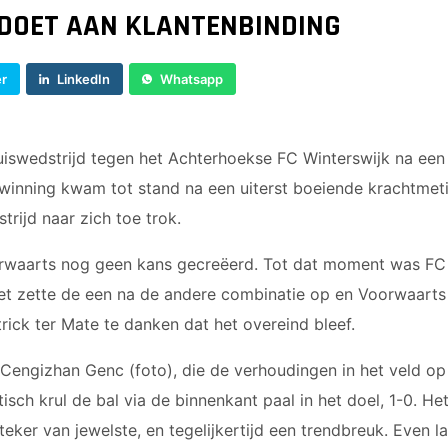
JO9-4JM
DOET AAN KLANTENBINDING
JO9-5
JO10-1
er
LinkedIn
Whatsapp
JO10-2 JM
JO10-3
JO10-4 JM
uiswedstrijd tegen het Achterhoekse FC Winterswijk na ee
JO10-5
inning kwam tot stand na een uiterst boeiende krachtmeti
JO10-6 JM
trijd naar zich toe trok.
JO10-7
JO10-8JM
rwaarts nog geen kans gecreëerd. Tot dat moment was FC 
JO11-1
Het zette de een na de andere combinatie op en Voorwaarts
JO11-2
rick ter Mate te danken dat het overeind bleef.
JO11-3JM
JO11-4 JM
 Cengizhan Genc (foto), die de verhoudingen in het veld op 
JO12-1
isch krul de bal via de binnenkant paal in het doel, 1-0. He
JO12-2JM
ker van jewelste, en tegelijkertijd een trendbreuk. Even lat