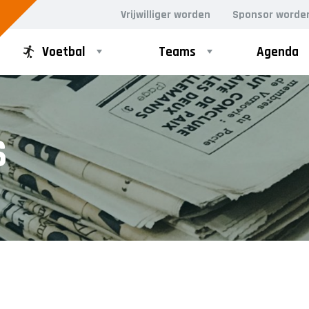
Vrijwilliger worden
Sponsor worde
Voetbal
Teams
Agenda
PUPILLEN
MINI'S
S
JO8-1
4-5 jarigen
JO8-2
6-jarigen
JO8-3
JO8-4JM
JO8-5JM
JO9-1
JO9-2JM
JO9-3