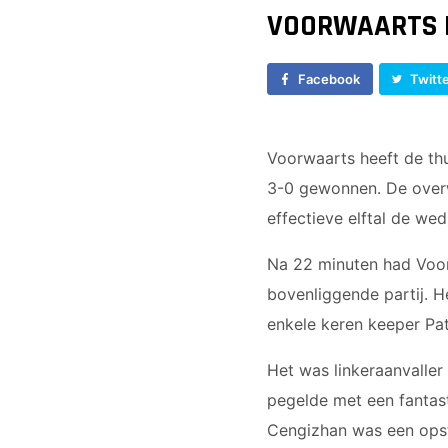
Vrouwen 1
JO17-1
VOORWAARTS 
Veteranen
JO17-2
35/45 Plus
JO17-3
Facebook
Twitt
Walking Football
JO17-5
JO19-1
MO20-1
Voorwaarts heeft de th
MO15-1
3-0 gewonnen. De overw
effectieve elftal de weds
Na 22 minuten had Voo
bovenliggende partij. 
enkele keren keeper Pat
Het was linkeraanvaller
pegelde met een fantast
Cengizhan was een opste