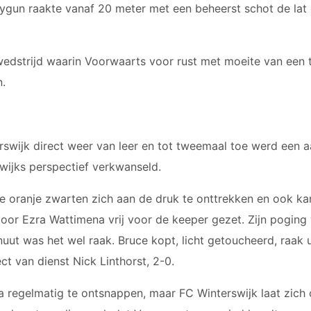
JO12-3
Aygun raakte vanaf 20 meter met een beheerst schot de la
JO12-4JM
JO12-5JM
edstrijd waarin Voorwaarts voor rust met moeite van een 
JO13-1
JO13-2
.
JO13-3
JO13-4
MO13-1
rswijk direct weer van leer en tot tweemaal toe werd een 
wijks perspectief verkwanseld.
e oranje zwarten zich aan de druk te onttrekken en ook ka
or Ezra Wattimena vrij voor de keeper gezet. Zijn poging 
uut was het wel raak. Bruce kopt, licht getoucheerd, raak 
ct van dienst Nick Linthorst, 2-0.
 regelmatig te ontsnappen, maar FC Winterswijk laat zich 