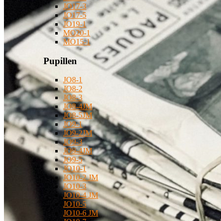
JO17-3
JO17-5
JO19-1
MO20-1
MO15-1
Pupillen
JO8-1
JO8-2
JO8-3
JO8-4JM
JO8-5JM
JO9-1
JO9-2JM
JO9-3
JO9-4JM
JO9-5
JO10-1
JO10-2 JM
JO10-3
JO10-4 JM
JO10-5
JO10-6 JM