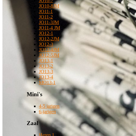
JO10-7
JO10-8JM
JO11-1
JO11-2
JO11-3JM
JO11-4 JM
JO12-1
JO12-2JM
JO12-3
JO12-4JM
JO12-5JM
JO13-1
JO13-2
JO13-3
JO13-4
MO13-1
Mini's
4-5 jarigen
6-jarigen
Zaal
Heren 1