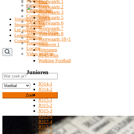
Voorwaarts 1
Voetbal
Commissies
Voorwaarts 2
Volleybal
Lidmaatschap
Voorwaarts 3
Contributies
Voorwaarts 5
Vrijwilliger worden
Vacatures
Voorwaarts 6
Sponsor worden
Kleding
Voorwaarts 7
Lid worden
Trainingsschema
Voorwaarts 8
Ledenshop
Pupillen
Voorwaarts 18+1
Contact
Toernooien
Vrouwen 1
Locatie
Veteranen
Video analyse
35/45 Plus
Walking Football
Junioren
Zoeken
JO14-1
JO14-2
JO14-3
Zoek
JO15-1
JO15-2
JO15-3
JO15-4
JO17-4
JO17-1
JO17-2