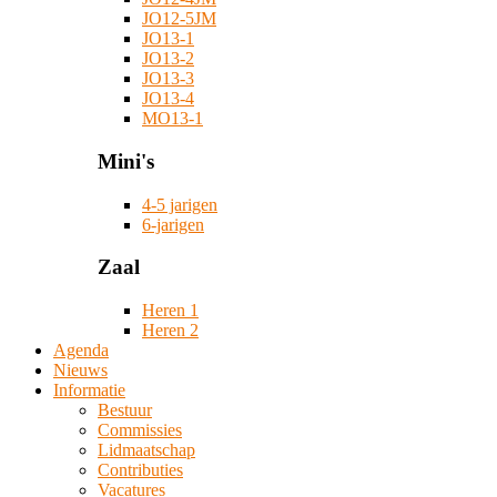
JO12-5JM
JO13-1
JO13-2
JO13-3
JO13-4
MO13-1
Mini's
4-5 jarigen
6-jarigen
Zaal
Heren 1
Heren 2
Agenda
Nieuws
Informatie
Bestuur
Commissies
Lidmaatschap
Contributies
Vacatures