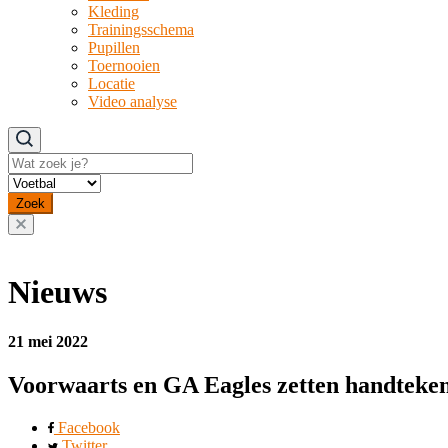
Kleding
Trainingsschema
Pupillen
Toernooien
Locatie
Video analyse
Zoeken
Zoek
Nieuws
21 mei 2022
Voorwaarts en GA Eagles zetten handteken
Facebook
Twitter