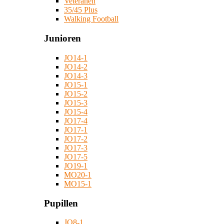
Veteranen
35/45 Plus
Walking Football
Junioren
JO14-1
JO14-2
JO14-3
JO15-1
JO15-2
JO15-3
JO15-4
JO17-4
JO17-1
JO17-2
JO17-3
JO17-5
JO19-1
MO20-1
MO15-1
Pupillen
JO8-1