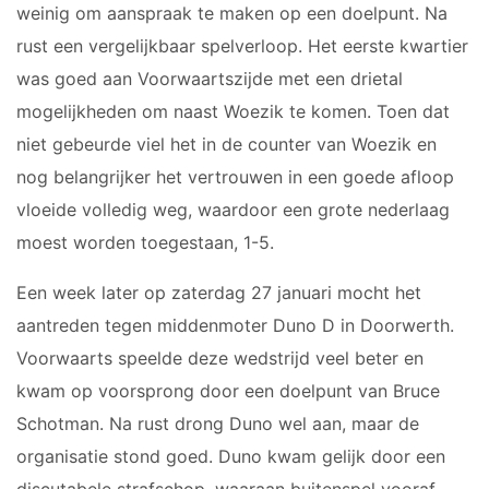
weinig om aanspraak te maken op een doelpunt. Na
JO9-3
JO9-4JM
rust een vergelijkbaar spelverloop. Het eerste kwartier
JO9-5
was goed aan Voorwaartszijde met een drietal
JO10-1
mogelijkheden om naast Woezik te komen. Toen dat
JO10-2 JM
niet gebeurde viel het in de counter van Woezik en
JO10-3
nog belangrijker het vertrouwen in een goede afloop
JO10-4 JM
vloeide volledig weg, waardoor een grote nederlaag
JO10-5
moest worden toegestaan, 1-5.
JO10-6 JM
JO10-7
Een week later op zaterdag 27 januari mocht het
JO10-8JM
aantreden tegen middenmoter Duno D in Doorwerth.
JO11-1
Voorwaarts speelde deze wedstrijd veel beter en
JO11-2
kwam op voorsprong door een doelpunt van Bruce
JO11-3JM
Schotman. Na rust drong Duno wel aan, maar de
JO11-4 JM
organisatie stond goed. Duno kwam gelijk door een
JO12-1