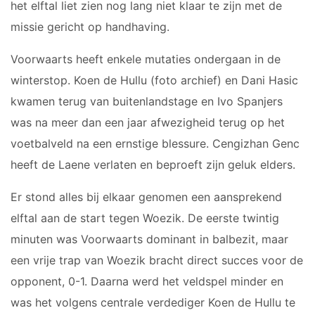
het elftal liet zien nog lang niet klaar te zijn met de
JO17-2
missie gericht op handhaving.
JO17-3
JO17-5
Voorwaarts heeft enkele mutaties ondergaan in de
JO19-1
winterstop. Koen de Hullu (foto archief) en Dani Hasic
MO20-1
kwamen terug van buitenlandstage en Ivo Spanjers
MO15-1
was na meer dan een jaar afwezigheid terug op het
voetbalveld na een ernstige blessure. Cengizhan Genc
PUPILLEN
heeft de Laene verlaten en beproeft zijn geluk elders.
JO8-1
Er stond alles bij elkaar genomen een aansprekend
JO8-2
elftal aan de start tegen Woezik. De eerste twintig
JO8-3
minuten was Voorwaarts dominant in balbezit, maar
JO8-4JM
een vrije trap van Woezik bracht direct succes voor de
JO8-5JM
opponent, 0-1. Daarna werd het veldspel minder en
JO9-1
was het volgens centrale verdediger Koen de Hullu te
JO9-2JM