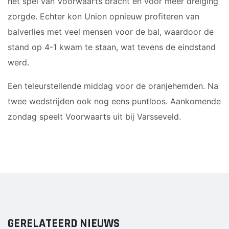
het spel van Voorwaarts bracht en voor meer dreiging
JO12-2JM
zorgde. Echter kon Union opnieuw profiteren van
JO12-3
balverlies met veel mensen voor de bal, waardoor de
JO12-4JM
stand op 4-1 kwam te staan, wat tevens de eindstand
JO12-5JM
werd.
JO13-1
JO13-2
Een teleurstellende middag voor de oranjehemden. Na
JO13-3
twee wedstrijden ook nog eens puntloos. Aankomende
JO13-4
zondag speelt Voorwaarts uit bij Varsseveld.
MO13-1
MINI'S
4-5 jarigen
6-jarigen
ZAAL
GERELATEERD NIEUWS