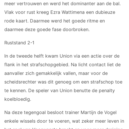
meer vertrouwen en werd het dominanter aan de bal.
JO9-3
JO9-4JM
Vlak voor rust kreeg Ezra Wattimena een dubieuze
JO9-5
rode kaart. Daarmee werd het goede ritme en
JO10-1
daarmee deze goede fase doorbroken.
JO10-2 JM
Ruststand 2-1
JO10-3
JO10-4 JM
In de tweede helft kwam Union via een actie over de
JO10-5
flank in het strafschopgebied. Na licht contact liet de
JO10-6 JM
aanvaller zich gemakkelijk vallen, maar voor de
JO10-7
scheidsrechter was dit genoeg om een strafschop toe
JO10-8JM
te kennen. De speler van Union benutte de penalty
JO11-1
koelbloedig.
JO11-2
JO11-3JM
Na deze tegengoal besloot trainer Martijn de Vogel
JO11-4 JM
enkele wissels door te voeren, wat zeker meer leven in
JO12-1