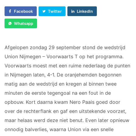
Voorwaarts 18+1
Sponsor worden
Vrouwen 1
Facebook
Twitter
LinkedIn
Lid worden
Veteranen
Ledenshop
Whatsapp
35/45 Plus
Contact
Walking Football
Afgelopen zondag 29 september stond de wedstrijd
JUNIOREN
Union Nijmegen – Voorwaarts T op het programma.
Voorwaarts moest met een ruime nederlaag de punten
JO14-1
JO14-2
in Nijmegen laten, 4-1. De oranjehemden begonnen
JO14-3
matig aan de wedstrijd en kregen al binnen twee
JO15-1
minuten de eerste tegengoal na een fout in de
JO15-2
opbouw. Kort daarna kwam Nero Paais goed door
JO15-3
over de rechterflank en gaf een uitstekende voorzet,
JO15-4
maar helaas werd deze niet benut. Even later opnieuw
JO17-4
onnodig balverlies, waarna Union via een snelle
JO17-1