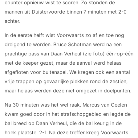
counter opnieuw wist te scoren. Zo stonden de
JO17-2
mannen uit Duistervoorde binnen 7 minuten met 2-0
JO17-3
achter.
JO17-5
JO19-1
In de eerste helft wist Voorwaarts zo af en toe nog
MO20-1
dreigend te worden. Bruce Schotman werd na een
MO15-1
prachtige pass van Daan Verheul (zie foto) één-op-één
met de keeper gezet, maar de aanval werd helaas
PUPILLEN
afgefloten voor buitenspel. We kregen ook een aantal
vrije trappen op gevaarlijke plekken rond de zestien,
JO8-1
JO8-2
maar helaas werden deze niet omgezet in doelpunten.
JO8-3
Na 30 minuten was het wel raak. Marcus van Geelen
JO8-4JM
kwam goed door in het strafschopgebied en legde de
JO8-5JM
bal breed op Daan Verheul, die de bal keurig in de
JO9-1
hoek plaatste, 2-1. Na deze treffer kreeg Voorwaarts
JO9-2JM