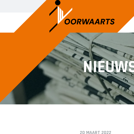
SENIOREN
JUNIOREN
NIEUW
Voorwaarts 1
JO14-1
Voorwaarts 2
JO14-2
Voorwaarts 3
JO14-3
Voorwaarts 4
JO14-4
Voorwaarts 5
JO15-1
Voorwaarts 6
JO15-2
Voorwaarts 7
JO15-3
Voorwaarts 8
JO17-4
20 MAART 2022