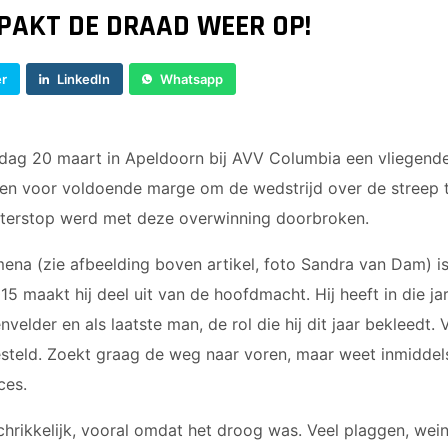
JO9-4JM
AKT DE DRAAD WEER OP!
JO9-5
JO10-1
er
LinkedIn
Whatsapp
JO10-2 JM
JO10-3
JO10-4 JM
ag 20 maart in Apeldoorn bij AVV Columbia een vliegende 
JO10-5
en voor voldoende marge om de wedstrijd over de streep te
JO10-6 JM
terstop werd met deze overwinning doorbroken.
JO10-7
JO10-8JM
na (zie afbeelding boven artikel, foto Sandra van Dam) is 
JO11-1
15 maakt hij deel uit van de hoofdmacht. Hij heeft in die ja
JO11-2
elder en als laatste man, de rol die hij dit jaar bekleedt. 
JO11-3JM
gesteld. Zoekt graag de weg naar voren, maar weet inmiddels 
JO11-4 JM
ces.
JO12-1
JO12-2JM
chrikkelijk, vooral omdat het droog was. Veel plaggen, wei