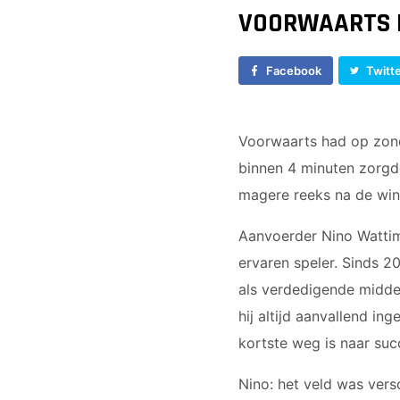
Voorwaarts 18+1
JO17-1
VOORWAARTS P
Vrouwen 1
JO17-2
Veteranen
JO17-3
Facebook
Twitt
35/45 Plus
JO19-1
Walking Football
JO17-5
MO20-1
Voorwaarts had op zond
binnen 4 minuten zorgd
magere reeks na de win
Aanvoerder Nino Wattime
ervaren speler. Sinds 20
als verdedigende middenv
hij altijd aanvallend in
kortste weg is naar suc
Nino: het veld was vers