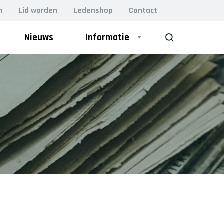
n
Lid worden
Ledenshop
Contact
Nieuws
Informatie
ZOEK
ZAAL
Heren 1
Heren 2