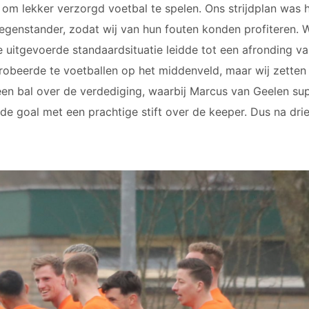
JO12-3
m lekker verzorgd voetbal te spelen. Ons strijdplan was h
JO12-4JM
egenstander, zodat wij van hun fouten konden profiteren. 
JO12-5JM
 uitgevoerde standaardsituatie leidde tot een afronding va
JO13-1
robeerde te voetballen op het middenveld, maar wij zetten
JO13-2
en bal over de verdediging, waarbij Marcus van Geelen sup
JO13-3
de goal met een prachtige stift over de keeper. Dus na drie
JO13-4
MO13-1