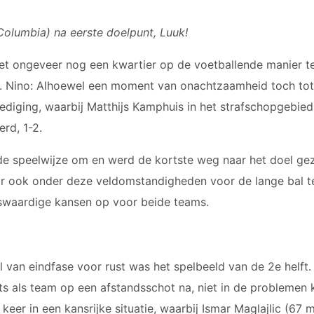
olumbia) na eerste doelpunt, Luuk!
t ongeveer nog een kwartier op de voetballende manier t
. Nino: Alhoewel een moment van onachtzaamheid toch tot 
ediging, waarbij Matthijs Kamphuis in het strafschopgebie
rd, 1-2.
de speelwijze om en werd de kortste weg naar het doel ge
or ook onder deze veldomstandigheden voor de lange bal t
swaardige kansen op voor beide teams.
l van eindfase voor rust was het spelbeeld van de 2e helft.
ts als team op een afstandsschot na, niet in de probleme
er in een kansrijke situatie, waarbij Ismar Maglajlic (67 