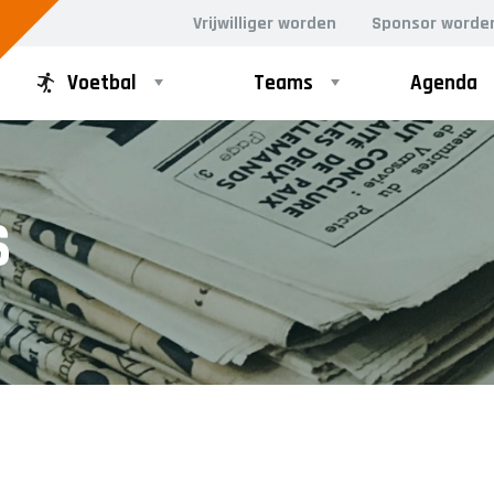
Vrijwilliger worden
Sponsor worde
Voetbal
Teams
Agenda
PUPILLEN
MINI'S
S
JO8-1
4-5 jarigen
JO8-2
6-jarigen
JO8-3
JO8-4JM
JO8-5JM
JO9-1
JO9-2JM
JO9-3