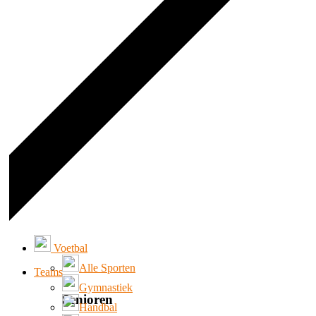
Voetbal
Alle Sporten
Teams
Gymnastiek
Senioren
Handbal