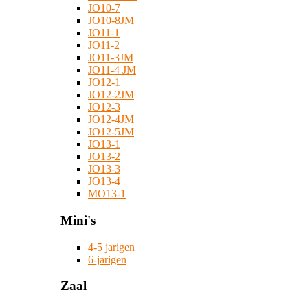
JO10-7
JO10-8JM
JO11-1
JO11-2
JO11-3JM
JO11-4 JM
JO12-1
JO12-2JM
JO12-3
JO12-4JM
JO12-5JM
JO13-1
JO13-2
JO13-3
JO13-4
MO13-1
Mini's
4-5 jarigen
6-jarigen
Zaal