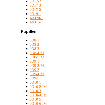
JO17-2
JO17-3
JO17-5
JO19-1
MO20-1
MO15-1
Pupillen
JO8-1
JO8-2
JO8-3
JO8-4JM
JO8-5JM
JO9-1
JO9-2JM
JO9-3
JO9-4JM
JO9-5
JO10-1
JO10-2 JM
JO10-3
JO10-4 JM
JO10-5
JO10-6 JM