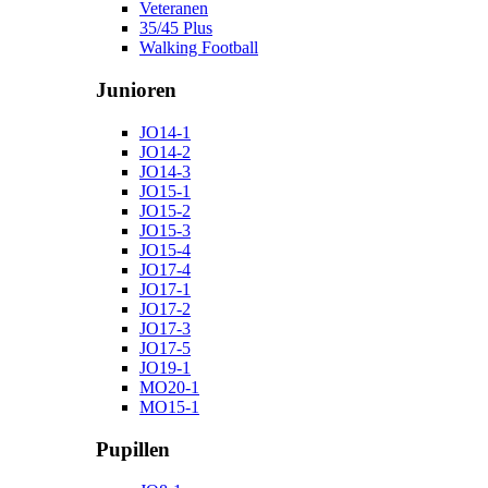
Veteranen
35/45 Plus
Walking Football
Junioren
JO14-1
JO14-2
JO14-3
JO15-1
JO15-2
JO15-3
JO15-4
JO17-4
JO17-1
JO17-2
JO17-3
JO17-5
JO19-1
MO20-1
MO15-1
Pupillen