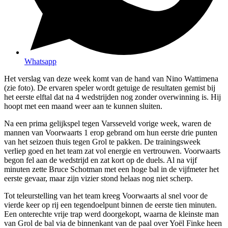
Whatsapp
Het verslag van deze week komt van de hand van Nino Wattimena
(zie foto). De ervaren speler wordt getuige de resultaten gemist bij
het eerste elftal dat na 4 wedstrijden nog zonder overwinning is. Hij
hoopt met een maand weer aan te kunnen sluiten.
Na een prima gelijkspel tegen Varsseveld vorige week, waren de
mannen van Voorwaarts 1 erop gebrand om hun eerste drie punten
van het seizoen thuis tegen Grol te pakken. De trainingsweek
verliep goed en het team zat vol energie en vertrouwen. Voorwaarts
begon fel aan de wedstrijd en zat kort op de duels. Al na vijf
minuten zette Bruce Schotman met een hoge bal in de vijfmeter het
eerste gevaar, maar zijn vizier stond helaas nog niet scherp.
Tot teleurstelling van het team kreeg Voorwaarts al snel voor de
vierde keer op rij een tegendoelpunt binnen de eerste tien minuten.
Een onterechte vrije trap werd doorgekopt, waarna de kleinste man
van Grol de bal via de binnenkant van de paal over Yoël Finke heen