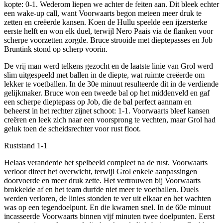
kopte: 0-1. Wederom liepen we achter de feiten aan. Dit bleek echter
een wake-up call, want Voorwaarts begon meteen meer druk te
zetten en creëerde kansen. Koen de Hullu speelde een ijzersterke
eerste helft en won elk duel, terwijl Nero Paais via de flanken voor
scherpe voorzetten zorgde. Bruce strooide met dieptepasses en Job
Bruntink stond op scherp voorin.
De vrij man werd telkens gezocht en de laatste linie van Grol werd
slim uitgespeeld met ballen in de diepte, wat ruimte creëerde om
lekker te voetballen. In de 30e minuut resulteerde dit in de verdiende
gelijkmaker. Bruce won een tweede bal op het middenveld en gaf
een scherpe dieptepass op Job, die de bal perfect aannam en
beheerst in het rechter zijnet schoot: 1-1. Voorwaarts bleef kansen
creëren en leek zich naar een voorsprong te vechten, maar Grol had
geluk toen de scheidsrechter voor rust floot.
Ruststand 1-1
Helaas veranderde het spelbeeld compleet na de rust. Voorwaarts
verloor direct het overwicht, terwijl Grol enkele aanpassingen
doorvoerde en meer druk zette. Het vertrouwen bij Voorwaarts
brokkelde af en het team durfde niet meer te voetballen. Duels
werden verloren, de linies stonden te ver uit elkaar en het wachten
was op een tegendoelpunt. En die kwamen snel. In de 60e minuut
incasseerde Voorwaarts binnen vijf minuten twee doelpunten. Eerst