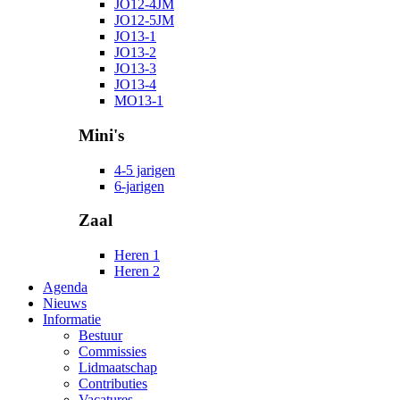
JO12-4JM
JO12-5JM
JO13-1
JO13-2
JO13-3
JO13-4
MO13-1
Mini's
4-5 jarigen
6-jarigen
Zaal
Heren 1
Heren 2
Agenda
Nieuws
Informatie
Bestuur
Commissies
Lidmaatschap
Contributies
Vacatures