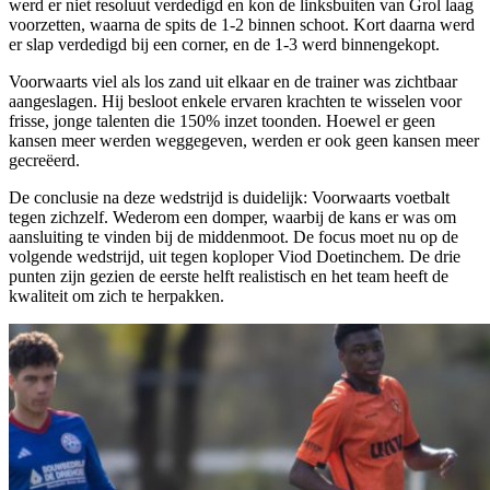
werd er niet resoluut verdedigd en kon de linksbuiten van Grol laag
voorzetten, waarna de spits de 1-2 binnen schoot. Kort daarna werd
er slap verdedigd bij een corner, en de 1-3 werd binnengekopt.
Voorwaarts viel als los zand uit elkaar en de trainer was zichtbaar
aangeslagen. Hij besloot enkele ervaren krachten te wisselen voor
frisse, jonge talenten die 150% inzet toonden. Hoewel er geen
kansen meer werden weggegeven, werden er ook geen kansen meer
gecreëerd.
De conclusie na deze wedstrijd is duidelijk: Voorwaarts voetbalt
tegen zichzelf. Wederom een domper, waarbij de kans er was om
aansluiting te vinden bij de middenmoot. De focus moet nu op de
volgende wedstrijd, uit tegen koploper Viod Doetinchem. De drie
punten zijn gezien de eerste helft realistisch en het team heeft de
kwaliteit om zich te herpakken.