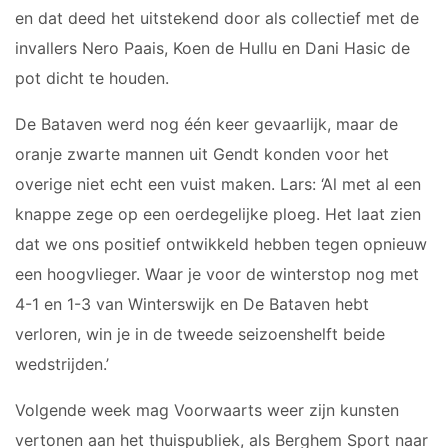
JO12-2JM
en dat deed het uitstekend door als collectief met de
JO12-3
invallers Nero Paais, Koen de Hullu en Dani Hasic de
JO12-4JM
pot dicht te houden.
JO12-5JM
De Bataven werd nog één keer gevaarlijk, maar de
JO13-1
JO13-2
oranje zwarte mannen uit Gendt konden voor het
JO13-3
overige niet echt een vuist maken. Lars: ‘Al met al een
JO13-4
knappe zege op een oerdegelijke ploeg. Het laat zien
MO13-1
dat we ons positief ontwikkeld hebben tegen opnieuw
een hoogvlieger. Waar je voor de winterstop nog met
MINI'S
4-1 en 1-3 van Winterswijk en De Bataven hebt
verloren, win je in de tweede seizoenshelft beide
4-5 jarigen
wedstrijden.’
6-jarigen
Volgende week mag Voorwaarts weer zijn kunsten
ZAAL
vertonen aan het thuispubliek, als Berghem Sport naar