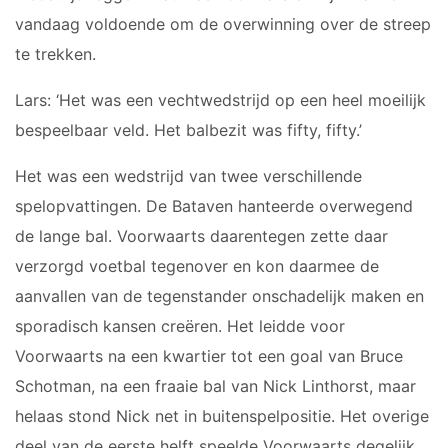
JO17-2
vandaag voldoende om de overwinning over de streep
JO17-3
te trekken.
JO17-5
Lars: ‘Het was een vechtwedstrijd op een heel moeilijk
JO19-1
bespeelbaar veld. Het balbezit was fifty, fifty.’
MO20-1
MO15-1
Het was een wedstrijd van twee verschillende
spelopvattingen. De Bataven hanteerde overwegend
PUPILLEN
de lange bal. Voorwaarts daarentegen zette daar
JO8-1
verzorgd voetbal tegenover en kon daarmee de
JO8-2
aanvallen van de tegenstander onschadelijk maken en
JO8-3
sporadisch kansen creëren. Het leidde voor
JO8-4JM
Voorwaarts na een kwartier tot een goal van Bruce
JO8-5JM
Schotman, na een fraaie bal van Nick Linthorst, maar
JO9-1
helaas stond Nick net in buitenspelpositie. Het overige
JO9-2JM
deel van de eerste helft speelde Voorwaarts degelijk