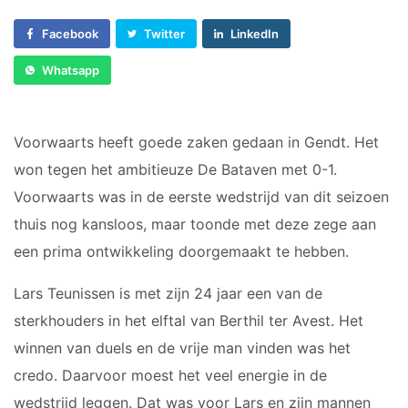
Voorwaarts 18+1
Sponsor worden
Vrouwen 1
Facebook
Twitter
LinkedIn
Lid worden
Veteranen
Ledenshop
Whatsapp
35/45 Plus
Contact
Walking Football
Voorwaarts heeft goede zaken gedaan in Gendt. Het
JUNIOREN
won tegen het ambitieuze De Bataven met 0-1.
Voorwaarts was in de eerste wedstrijd van dit seizoen
JO14-1
JO14-2
thuis nog kansloos, maar toonde met deze zege aan
JO14-3
een prima ontwikkeling doorgemaakt te hebben.
JO15-1
Lars Teunissen is met zijn 24 jaar een van de
JO15-2
sterkhouders in het elftal van Berthil ter Avest. Het
JO15-3
winnen van duels en de vrije man vinden was het
JO15-4
credo. Daarvoor moest het veel energie in de
JO17-4
JO17-1
wedstrijd leggen. Dat was voor Lars en zijn mannen