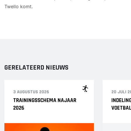
Twello komt.
Heren 1
Heren 2
GERELATEERD NIEUWS
3 AUGUSTUS 2026
20 JULI 2
TRAININGSSCHEMA NAJAAR
INDELIN
2026
VOETBAL