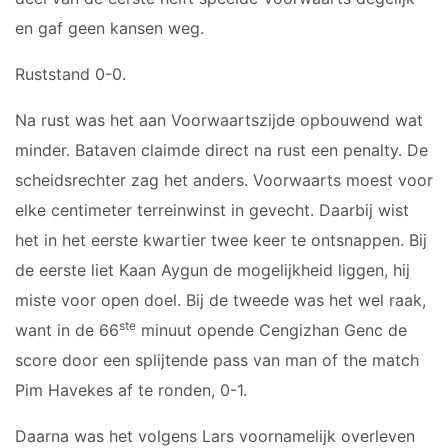
JO9-3
en gaf geen kansen weg.
JO9-4JM
JO9-5
Ruststand 0-0.
JO10-1
Na rust was het aan Voorwaartszijde opbouwend wat
JO10-2 JM
minder. Bataven claimde direct na rust een penalty. De
JO10-3
scheidsrechter zag het anders. Voorwaarts moest voor
JO10-4 JM
JO10-5
elke centimeter terreinwinst in gevecht. Daarbij wist
JO10-6 JM
het in het eerste kwartier twee keer te ontsnappen. Bij
JO10-7
de eerste liet Kaan Aygun de mogelijkheid liggen, hij
JO10-8JM
miste voor open doel. Bij de tweede was het wel raak,
JO11-1
ste
want in de 66
minuut opende Cengizhan Genc de
JO11-2
score door een splijtende pass van man of the match
JO11-3JM
Pim Havekes af te ronden, 0-1.
JO11-4 JM
JO12-1
Daarna was het volgens Lars voornamelijk overleven