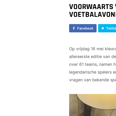
Vrouwen 1
JO17-1
VOORWAARTS V
Veteranen
JO17-2
VOETBALAVOND
35/45 Plus
JO17-3
Walking Football
JO17-5
Facebook
Twitt
JO19-1
MO20-1
MO15-1
Op vrijdag 16 mei kleur
allereerste editie van d
over 61 teams, namen he
legendarische spelers e
vragen van bekende spe