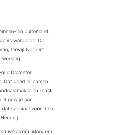
binnen- en buitenland.
edenis wandelde. De
an, terwijl Norbert
erwerking.
volle Deventer
s. Dat deed hij samen
t podcastmaker en -host
eel gewijd aan
m dat speciaal voor deze
 Heering.
avond wederom. Mooi om