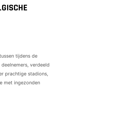
LGISCHE
tussen tijdens de
ke deelnemers, verdeeld
er prachtige stadions,
nde met ingezonden