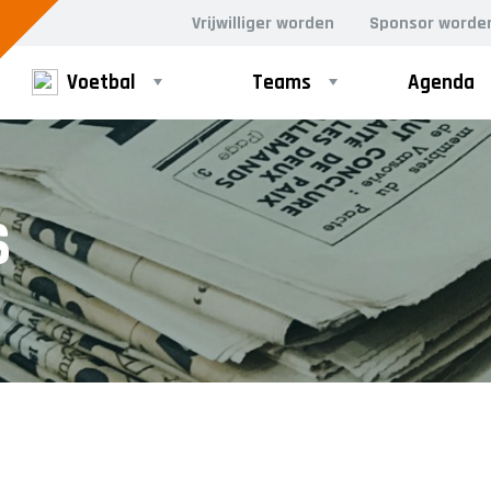
Vrijwilliger worden
Sponsor worde
Voetbal
Teams
Agenda
PUPILLEN
MINI'S
S
JO8-1
4-5 jarigen
JO8-2
6-jarigen
JO8-3
JO8-4JM
JO8-5JM
JO9-1
JO9-2JM
JO9-3