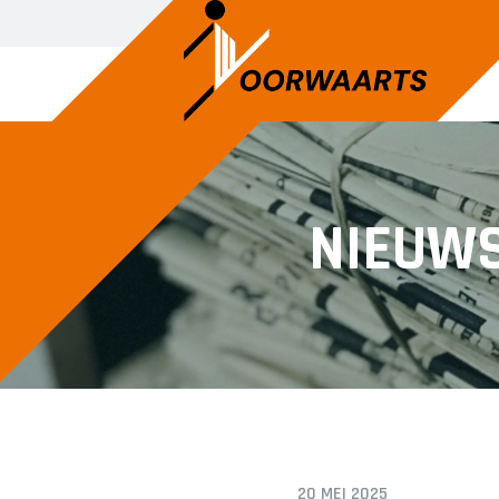
SENIOREN
JUNIOREN
NIEUW
Voorwaarts 1
JO14-1
Voorwaarts 2
JO14-2
Voorwaarts 3
JO14-3
Voorwaarts 5
JO15-1
Voorwaarts 6
JO15-2
Voorwaarts 7
JO15-3
Voorwaarts 8
JO15-4
Voorwaarts 18+1
JO17-4
20 MEI 2025