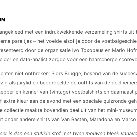
UM
 aangekleed met een indrukwekkende verzameling shirts uit 
erne pareltjes – het voelde alsof je door de voetbalgeschi
resenteerd door de organisatie Ivo Toxopeus en Mario Hofm
leider en data-analist zorgde voor een haarscherpe scorev
chten niet ontbreken: Sjors Brugge, bekend van de succes
ig als jurylid en beoordeelde de outfits van de deelnemer
fhebber en kenner van (vintage) voetbalshirts en daarnaas
af extra kleur aan de avond met een speciale quizronde geh
eke collectie maakte bovendien deel uit van het mini-museu
et onder andere shirts van Van Basten, Maradona en Marco
meer is dan een stukkie stof met twee mouwen bleek van