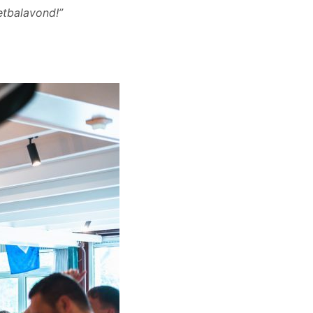
etbalavond!”