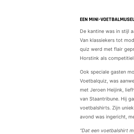
EEN MINI-VOETBALMUSE
De kantine was in stijl
Van klassiekers tot mod
quiz werd met flair gep
Horstink als competitie
Ook speciale gasten mo
Voetbalquiz, was aanwez
met Jeroen Heijink, lie
van Staantribune. Hij g
voetbalshirts. Zijn uni
avond was ingericht, m
“Dat een voetbalshirt 