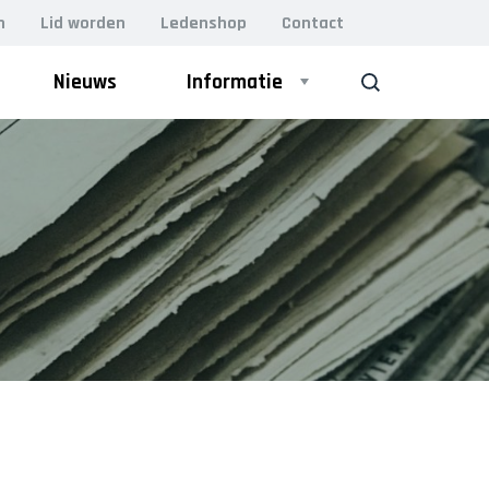
n
Lid worden
Ledenshop
Contact
Nieuws
Informatie
ZOEK
ZAAL
Heren 1
Heren 2