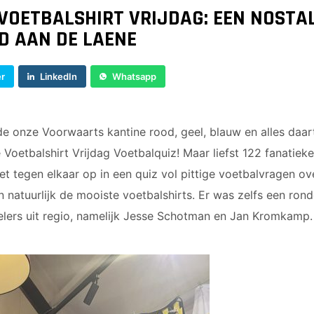
JO9-4JM
OETBALSHIRT VRIJDAG: EEN NOSTA
JO9-5
 AAN DE LAENE
JO10-1
JO10-2 JM
er
LinkedIn
Whatsapp
JO10-3
JO10-4 JM
JO10-5
de onze Voorwaarts kantine rood, geel, blauw en alles daar
JO10-6 JM
e Voetbalshirt Vrijdag Voetbalquiz! Maar liefst 122 fanatie
JO10-7
t tegen elkaar op in een quiz vol pittige voetbalvragen ov
JO10-8JM
n natuurlijk de mooiste voetbalshirts. Er was zelfs een ro
JO11-1
lers uit regio, namelijk Jesse Schotman en Jan Kromkamp.
JO11-2
JO11-3JM
JO11-4 JM
JO12-1
JO12-2JM