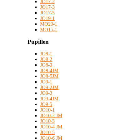
JO17-2
JO17-3
JO17-5
JO19-1
MO20-1
MO15-1
Pupillen
JO8-1
JO8-2
JO8-3
JO8-4JM
JO8-5JM
JO9-1
JO9-2JM
JO9-3
JO9-4JM
JO9-5
JO10-1
JO10-2 JM
JO10-3
JO10-4 JM
JO10-5
JO10-6 JM