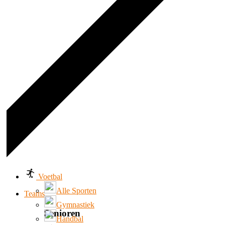
Voetbal
Alle Sporten
Teams
Gymnastiek
Senioren
Handbal