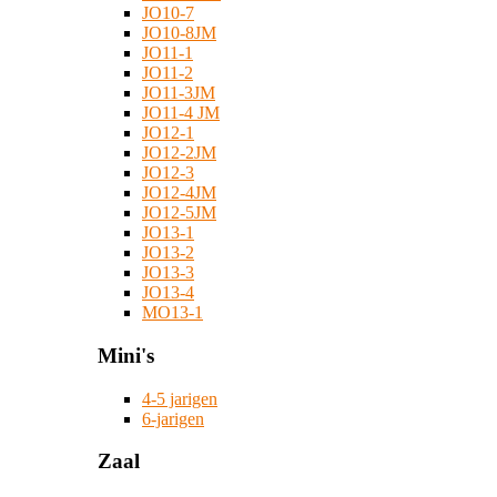
JO10-7
JO10-8JM
JO11-1
JO11-2
JO11-3JM
JO11-4 JM
JO12-1
JO12-2JM
JO12-3
JO12-4JM
JO12-5JM
JO13-1
JO13-2
JO13-3
JO13-4
MO13-1
Mini's
4-5 jarigen
6-jarigen
Zaal