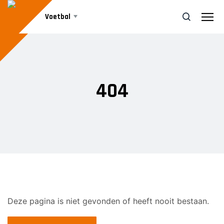
Voetbal
Teams
ZOEK
404
Agenda
SENIOREN
Voorwaarts 1
Nieuws
Voorwaarts 2
Voorwaarts 3
Informatie
Voorwaarts 5
Voorwaarts 6
Voorwaarts 7
Deze pagina is niet gevonden of heeft nooit bestaan.
Vrijwilliger worden
Voorwaarts 8