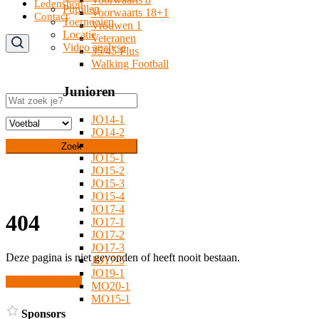
Ledenshop
Pupillen
Voorwaarts 18+1
Contact
Toernooien
Vrouwen 1
Locatie
Veteranen
Video analyse
35/45 Plus
Walking Football
Junioren
Zoeken
JO14-1
JO14-2
JO14-3
Zoek
JO15-1
JO15-2
JO15-3
JO15-4
JO17-4
404
JO17-1
JO17-2
JO17-3
Deze pagina is niet gevonden of heeft nooit bestaan.
JO17-5
JO19-1
Terug naar home
MO20-1
MO15-1
Sponsors