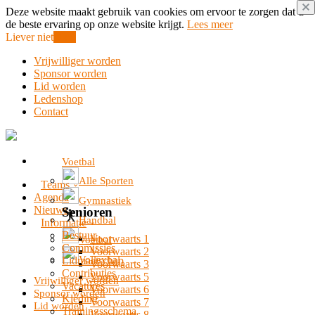
Deze website maakt gebruik van cookies om ervoor te zorgen dat u
de beste ervaring op onze website krijgt.
Lees meer
Liever niet
Oke!
Vrijwilliger worden
Sponsor worden
Lid worden
Ledenshop
Contact
Voetbal
Alle Sporten
Teams
Agenda
Gymnastiek
Nieuws
Senioren
Handbal
Informatie
Bestuur
Voorwaarts 1
Voetbal
Commissies
Voorwaarts 2
Volleybal
Lidmaatschap
Voorwaarts 3
Contributies
Voorwaarts 5
Vrijwilliger worden
Vacatures
Voorwaarts 6
Sponsor worden
Kleding
Voorwaarts 7
Lid worden
Trainingsschema
Voorwaarts 8