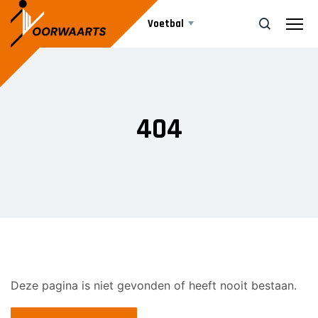
Voetbal
Teams
ZOEK
404
Agenda
SENIOREN
Voorwaarts 1
Nieuws
Voorwaarts 2
Voorwaarts 3
Informatie
Voorwaarts 5
Voorwaarts 6
Voorwaarts 7
Deze pagina is niet gevonden of heeft nooit bestaan.
Vrijwilliger worden
Voorwaarts 8