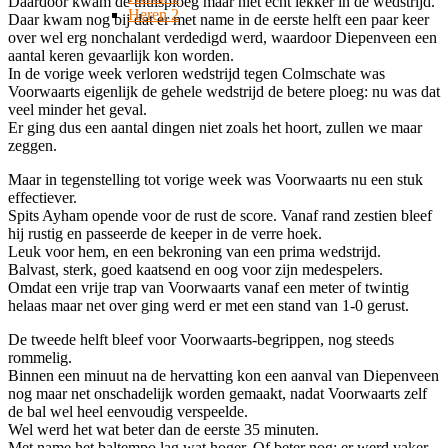
Daardoor kwam de thuisploeg maar niet echt lekker in de wedstrijd.
Heren 2
Daar kwam nog bij dat er met name in de eerste helft een paar keer
over wel erg nonchalant verdedigd werd, waardoor Diepenveen een
aantal keren gevaarlijk kon worden.
In de vorige week verloren wedstrijd tegen Colmschate was
Voorwaarts eigenlijk de gehele wedstrijd de betere ploeg: nu was dat
veel minder het geval.
Er ging dus een aantal dingen niet zoals het hoort, zullen we maar
zeggen.
Maar in tegenstelling tot vorige week was Voorwaarts nu een stuk
effectiever.
Spits Ayham opende voor de rust de score. Vanaf rand zestien bleef
hij rustig en passeerde de keeper in de verre hoek.
Leuk voor hem, en een bekroning van een prima wedstrijd.
Balvast, sterk, goed kaatsend en oog voor zijn medespelers.
Omdat een vrije trap van Voorwaarts vanaf een meter of twintig
helaas maar net over ging werd er met een stand van 1-0 gerust.
De tweede helft bleef voor Voorwaarts-begrippen, nog steeds
rommelig.
Binnen een minuut na de hervatting kon een aanval van Diepenveen
nog maar net onschadelijk worden gemaakt, nadat Voorwaarts zelf
de bal wel heel eenvoudig verspeelde.
Wel werd het wat beter dan de eerste 35 minuten.
Met name het baltempo lag wat hoger. Of beter nog: er werd vaker