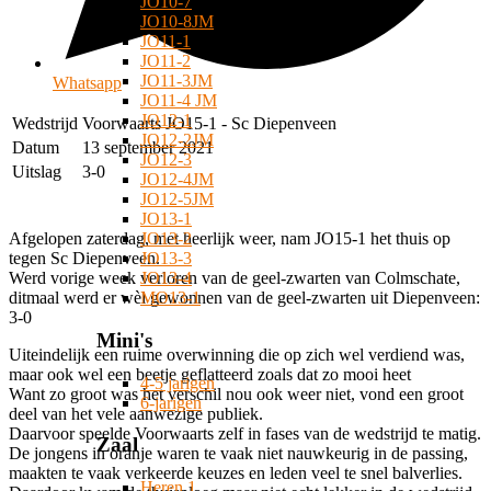
JO10-7
JO10-8JM
JO11-1
JO11-2
JO11-3JM
Whatsapp
JO11-4 JM
JO12-1
Wedstrijd
Voorwaarts JO15-1 - Sc Diepenveen
JO12-2JM
Datum
13 september 2021
JO12-3
Uitslag
3-0
JO12-4JM
JO12-5JM
JO13-1
JO13-2
Afgelopen zaterdag, met heerlijk weer, nam JO15-1 het thuis op
JO13-3
tegen Sc Diepenveen.
JO13-4
Werd vorige week verloren van de geel-zwarten van Colmschate,
MO13-1
ditmaal werd er wèl gewonnen van de geel-zwarten uit Diepenveen:
3-0
Mini's
Uiteindelijk een ruime overwinning die op zich wel verdiend was,
maar ook wel een beetje geflatteerd zoals dat zo mooi heet
4-5 jarigen
Want zo groot was het verschil nou ook weer niet, vond een groot
6-jarigen
deel van het vele aanwezige publiek.
Daarvoor speelde Voorwaarts zelf in fases van de wedstrijd te matig.
Zaal
De jongens in oranje waren te vaak niet nauwkeurig in de passing,
maakten te vaak verkeerde keuzes en leden veel te snel balverlies.
Heren 1