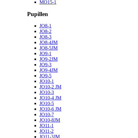
MO15-1
Pupillen
JO8-1
JO8-2
JO8-3
JO8-4JM
JO8-5JM
JO9-1
JO9-2JM
JO9-3
JO9-4JM
JO9-5
JO10-1
JO10-2 JM
JO10-3
JO10-4 JM
JO10-5
JO10-6 JM
JO10-7
JO10-8JM
JO11-1
JO11-2
JO11-3JM