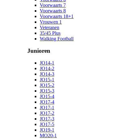
Voorwaarts 7
Voorwaarts 8
Voorwaarts 18+1
Vrouwen 1
Veteranen
35/45 Plus
Walking Football
Junioren
JO14-1
JO14-2
JO14-3
JO15-1
JO15-2
JO15-3
JO15-4
JO17-4
JO17-1
JO17-2
JO17-3
JO17-5
JO19-1
MO20-1