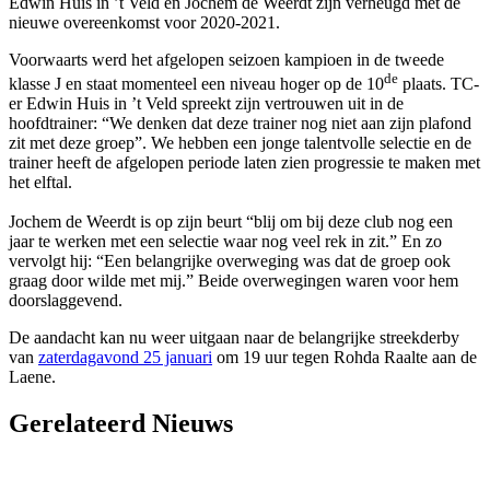
Edwin Huis in ’t Veld en Jochem de Weerdt zijn verheugd met de
nieuwe overeenkomst voor 2020-2021.
Voorwaarts werd het afgelopen seizoen kampioen in de tweede
de
klasse J en staat momenteel een niveau hoger op de 10
plaats. TC-
er Edwin Huis in ’t Veld spreekt zijn vertrouwen uit in de
hoofdtrainer: “We denken dat deze trainer nog niet aan zijn plafond
zit met deze groep”. We hebben een jonge talentvolle selectie en de
trainer heeft de afgelopen periode laten zien progressie te maken met
het elftal.
Jochem de Weerdt is op zijn beurt “blij om bij deze club nog een
jaar te werken met een selectie waar nog veel rek in zit.” En zo
vervolgt hij: “Een belangrijke overweging was dat de groep ook
graag door wilde met mij.” Beide overwegingen waren voor hem
doorslaggevend.
De aandacht kan nu weer uitgaan naar de belangrijke streekderby
van
zaterdagavond 25 januari
om 19 uur tegen Rohda Raalte aan de
Laene.
Gerelateerd Nieuws