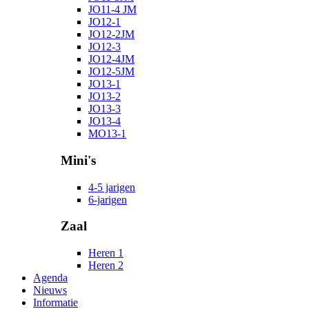
JO11-4 JM
JO12-1
JO12-2JM
JO12-3
JO12-4JM
JO12-5JM
JO13-1
JO13-2
JO13-3
JO13-4
MO13-1
Mini's
4-5 jarigen
6-jarigen
Zaal
Heren 1
Heren 2
Agenda
Nieuws
Informatie