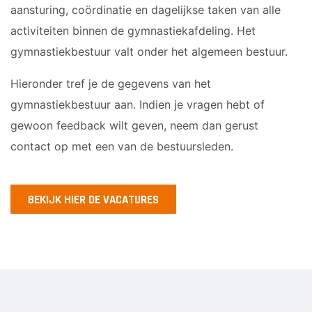
Sponsor worden
aansturing, coördinatie en dagelijkse taken van alle
Lesrooster
VOLWASSEN DANS
Lid worden
activiteiten binnen de gymnastiekafdeling. Het
gymnastiekbestuur valt onder het algemeen bestuur.
Lidmaatschap
Ledenshop
Dance for Fun 30+
Contact
Vacatures
Hieronder tref je de gegevens van het
VOLWASSEN GYM
gymnastiekbestuur aan. Indien je vragen hebt of
Kleding
gewoon feedback wilt geven, neem dan gerust
BodyFit (VOL)
contact op met een van de bestuursleden.
Locaties
Damesgym 50+
Essentrics
H.I.I.T. gym
BEKIJK HIER DE VACATURES
MFB (Men’s Fitness Bootcamp)
Perfect Pilates
Relaxercise
Yoga