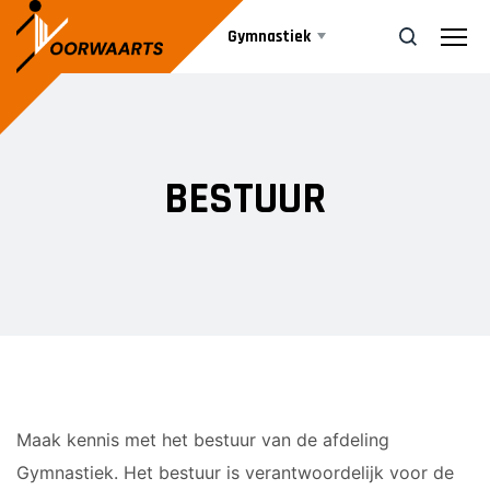
Gymnastiek
Aanbod
ZOEK
BESTUUR
Agenda
JEUGD DANS
Ballet
Nieuws
Jazzdans
JEUGD GYM
Informatie
Kleutergym
Bestuur
Maak kennis met het bestuur van de afdeling
Peutergym
Vrijwilliger worden
Gymnastiek. Het bestuur is verantwoordelijk voor de
Leiding
Turnen