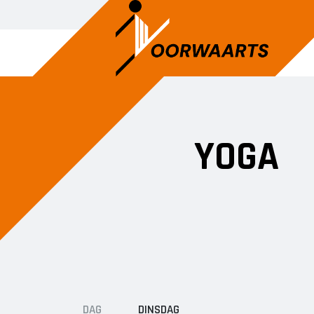
JEUGD DANS
JEUG
YOGA
Ballet
Kleut
Jazzdans
Peute
Turne
DAG
DINSDAG