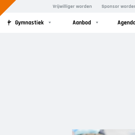
Vrijwilliger worden
Sponsor worde
Gymnastiek
Aanbod
Agend
D GYM
VOLWASSEN DANS
ergym
Dance for Fun 30+
rgym
n