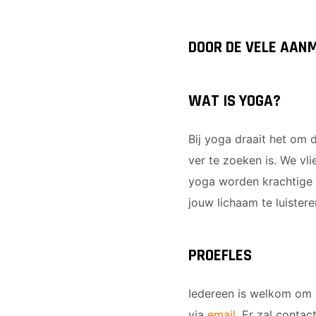
DOOR DE VELE AANM
WAT IS YOGA?
Bij yoga draait het om 
ver te zoeken is. We vl
yoga worden krachtige 
jouw lichaam te luistere
PROEFLES
Iedereen is welkom om 
via
email
. Er zal conta