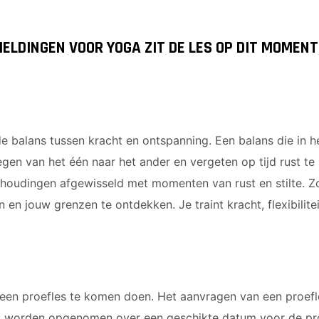
ELDINGEN VOOR YOGA ZIT DE LES OP DIT MOMENT
de balans tussen kracht en ontspanning. Een balans die in h
iegen van het één naar het ander en vergeten op tijd rust te
houdingen afgewisseld met momenten van rust en stilte. Zo
n en jouw grenzen te ontdekken. Je traint kracht, flexibilitei
een proefles te komen doen. Het aanvragen van een proefle
ct worden opgenomen over een geschikte datum voor de pr