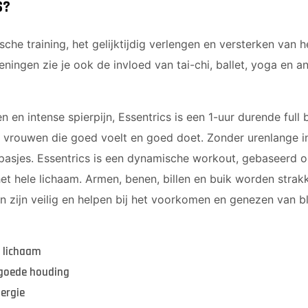
S?
sche training, het gelijktijdig verlengen en versterken van 
feningen zie je ook de invloed van tai-chi, ballet, yoga en
 en intense spierpijn, Essentrics is een 1-uur durende ful
vrouwen die goed voelt en goed doet. Zonder urenlange int
pasjes. Essentrics is een dynamische workout, gebaseerd o
het hele lichaam. Armen, benen, billen en buik worden stra
n zijn veilig en helpen bij het voorkomen en genezen van bl
k lichaam
 goede houding
nergie