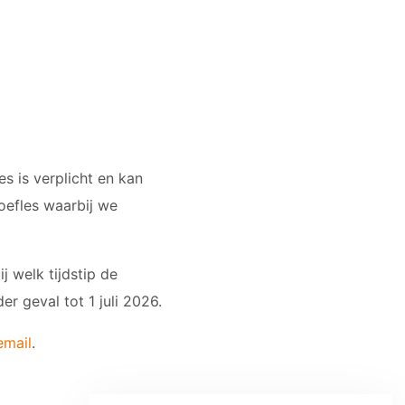
s is verplicht en kan
oefles waarbij we
j welk tijdstip de
r geval tot 1 juli 2026.
email
.