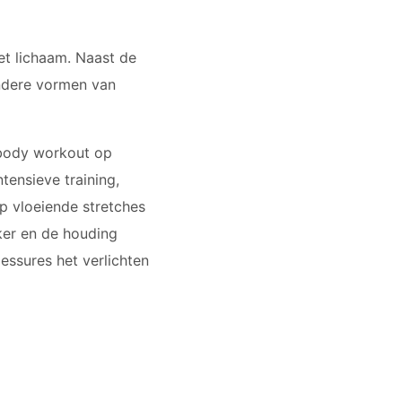
het lichaam. Naast de
 andere vormen van
l body workout op
ensieve training,
p vloeiende stretches
kker en de houding
essures het verlichten