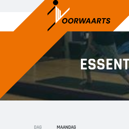
JEUGD DANS
JEUG
ESSENT
Ballet
Kleut
Jazzdans
Peute
Turne
DAG
MAANDAG