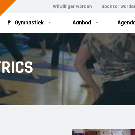
Vrijwilliger worden
Sponsor worde
Gymnastiek
Aanbod
Agend
D GYM
VOLWASSEN DANS
RICS
ergym
Dance for Fun 30+
rgym
n