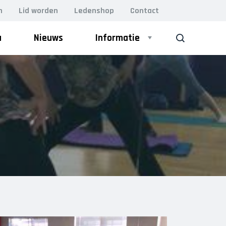
n
Lid worden
Ledenshop
Contact
a
Nieuws
Informatie
ZOEK
Bestuur
VOLWASSEN GYM
Leiding
Lesrooster
BodyFit (VOL)
Damesgym 50+
Lidmaatschap
Essentrics
Vacatures
H.I.I.T. gym
MFB (Men’s Fitness Bootcamp)
Kleding
Perfect Pilates
Relaxercise
Locaties
Yoga