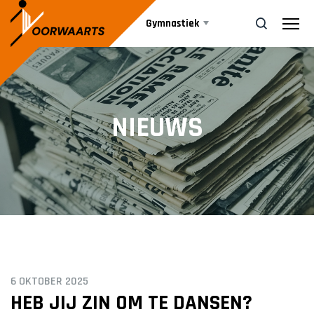
Gymnastiek
Aanbod
ZOEK
NIEUWS
Agenda
JEUGD DANS
Ballet
Nieuws
Jazzdans
JEUGD GYM
Informatie
Kleutergym
Bestuur
6 OKTOBER 2025
Peutergym
Vrijwilliger worden
HEB JIJ ZIN OM TE DANSEN?
Leiding
Turnen