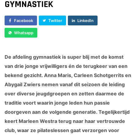
GYMNASTIEK
Sponsor worden
Lesrooster
VOLWASSEN DANS
Lid worden
Facebook
Twitter
LinkedIn
Lidmaatschap
Ledenshop
Dance for Fun 30+
Whatsapp
Contact
Vacatures
VOLWASSEN GYM
Kleding
De afdeling gymnastiek is super blij met de komst
BodyFit (VOL)
Locaties
van drie jonge vrijwilligers én de terugkeer van een
Damesgym 50+
bekend gezicht. Anna Maris, Carleen Schotgerrits en
Essentrics
Abygail Zwiers nemen vanaf dit seizoen de leiding
H.I.I.T. gym
over diverse jeugdgroepen en zetten daarmee de
MFB (Men’s Fitness Bootcamp)
traditie voort waarin jonge leden hun passie
Perfect Pilates
doorgeven aan de volgende generatie. Tegelijkertijd
Relaxercise
Yoga
keert Marleen Westra terug naar haar vertrouwde
club, waar ze pilateslessen gaat verzorgen voor