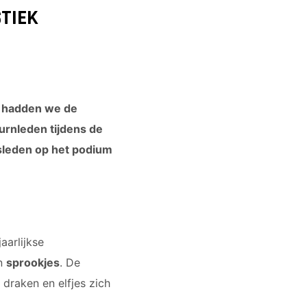
TIEK
i hadden we de
urnleden tijdens de
sleden op het podium
aarlijkse
an
sprookjes
. De
draken en elfjes zich