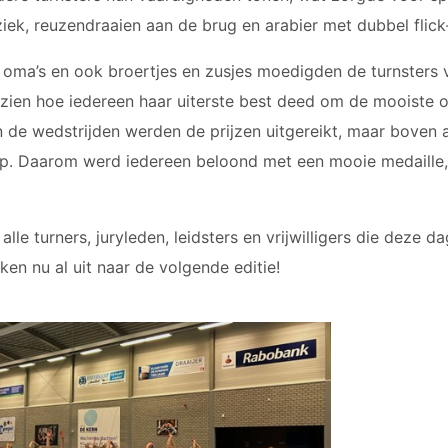
ek, reuzendraaien aan de brug en arabier met dubbel flick-
 oma’s en ook broertjes en zusjes moedigden de turnsters v
zien hoe iedereen haar uiterste best deed om de mooiste o
n de wedstrijden werden de prijzen uitgereikt, maar boven a
rop. Daarom werd iedereen beloond met een mooie medaille,
lle turners, juryleden, leidsters en vrijwilligers die deze d
en nu al uit naar de volgende editie!