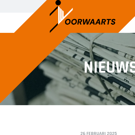
JEUGD DANS
JEUG
NIEUW
Ballet
Kleut
Jazzdans
Peute
Turne
26 FEBRUARI 2025