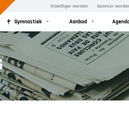
Vrijwilliger worden
Sponsor worde
Gymnastiek
Aanbod
Agend
D GYM
VOLWASSEN DANS
S
ergym
Dance for Fun 30+
rgym
n