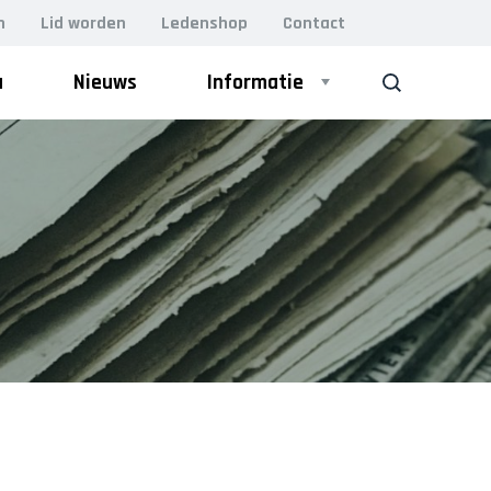
n
Lid worden
Ledenshop
Contact
a
Nieuws
Informatie
ZOEK
Bestuur
VOLWASSEN GYM
Leiding
Lesrooster
BodyFit (VOL)
Damesgym 50+
Lidmaatschap
Essentrics
Vacatures
H.I.I.T. gym
MFB (Men’s Fitness Bootcamp)
Kleding
Perfect Pilates
Relaxercise
Locaties
Yoga