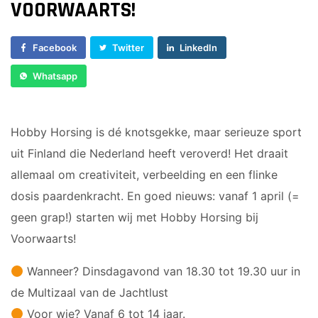
VOORWAARTS!
Sponsor worden
Lesrooster
VOLWASSEN DANS
Lid worden
Facebook
Twitter
LinkedIn
Lidmaatschap
Ledenshop
Dance for Fun 30+
Whatsapp
Contact
Vacatures
VOLWASSEN GYM
Kleding
Hobby Horsing is dé knotsgekke, maar serieuze sport
BodyFit (VOL)
Locaties
uit Finland die Nederland heeft veroverd! Het draait
Damesgym 50+
allemaal om creativiteit, verbeelding en een flinke
Essentrics
dosis paardenkracht. En goed nieuws: vanaf 1 april (=
H.I.I.T. gym
geen grap!) starten wij met Hobby Horsing bij
MFB (Men’s Fitness Bootcamp)
Voorwaarts!
Perfect Pilates
Relaxercise
Wanneer? Dinsdagavond van 18.30 tot 19.30 uur in
Yoga
de Multizaal van de Jachtlust
Voor wie? Vanaf 6 tot 14 jaar.