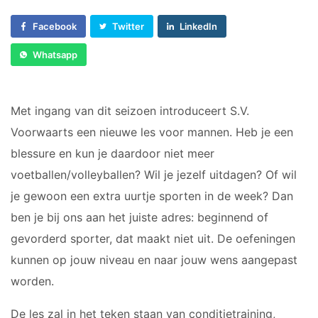
Sponsor worden
Lesrooster
Facebook
Twitter
LinkedIn
VOLWASSEN DANS
Lid worden
Lidmaatschap
Ledenshop
Whatsapp
Dance for Fun 30+
Contact
Vacatures
VOLWASSEN GYM
Met ingang van dit seizoen introduceert S.V.
Kleding
Voorwaarts een nieuwe les voor mannen. Heb je een
BodyFit (VOL)
Locaties
blessure en kun je daardoor niet meer
Damesgym 50+
voetballen/volleyballen? Wil je jezelf uitdagen? Of wil
Essentrics
je gewoon een extra uurtje sporten in de week? Dan
H.I.I.T. gym
ben je bij ons aan het juiste adres: beginnend of
MFB (Men’s Fitness Bootcamp)
gevorderd sporter, dat maakt niet uit. De oefeningen
Perfect Pilates
kunnen op jouw niveau en naar jouw wens aangepast
Relaxercise
Yoga
worden.
De les zal in het teken staan van conditietraining,