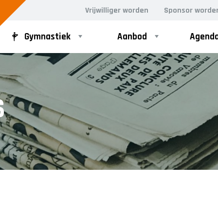
Vrijwilliger worden
Sponsor worde
Gymnastiek
Aanbod
Agend
D GYM
VOLWASSEN DANS
S
ergym
Dance for Fun 30+
rgym
n