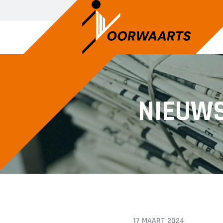
JEUGD DANS
JEUG
NIEUW
Ballet
Kleut
Jazzdans
Peute
Turne
17 MAART 2024