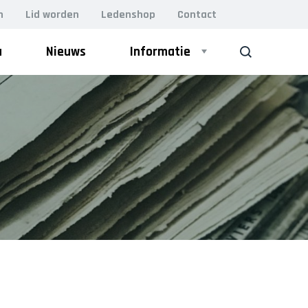
n
Lid worden
Ledenshop
Contact
a
Nieuws
Informatie
ZOEK
Bestuur
VOLWASSEN GYM
Leiding
Lesrooster
BodyFit (VOL)
Damesgym 50+
Lidmaatschap
Essentrics
Vacatures
H.I.I.T. gym
MFB (Men’s Fitness Bootcamp)
Kleding
Perfect Pilates
Relaxercise
Locaties
Yoga