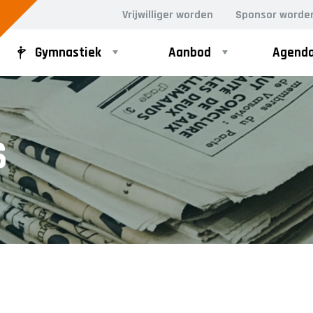
Vrijwilliger worden
Sponsor worde
Gymnastiek
Aanbod
Agend
D GYM
VOLWASSEN DANS
S
ergym
Dance for Fun 30+
rgym
n