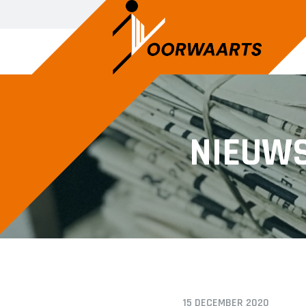
JEUGD DANS
JEUG
NIEUW
Ballet
Kleut
Jazzdans
Peute
Turne
15 DECEMBER 2020