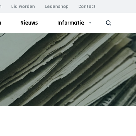
n
Lid worden
Ledenshop
Contact
a
Nieuws
Informatie
ZOEK
Bestuur
VOLWASSEN GYM
Leiding
Lesrooster
BodyFit (VOL)
Damesgym 50+
Lidmaatschap
Essentrics
Vacatures
H.I.I.T. gym
MFB (Men’s Fitness Bootcamp)
Kleding
Perfect Pilates
Relaxercise
Locaties
Yoga