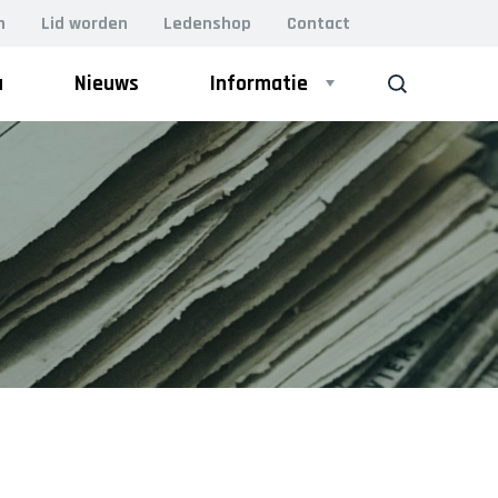
n
Lid worden
Ledenshop
Contact
a
Nieuws
Informatie
ZOEK
Bestuur
VOLWASSEN GYM
Leiding
Lesrooster
BodyFit (VOL)
Damesgym 50+
Lidmaatschap
Essentrics
Vacatures
H.I.I.T. gym
MFB (Men’s Fitness Bootcamp)
Kleding
Perfect Pilates
Relaxercise
Locaties
Yoga