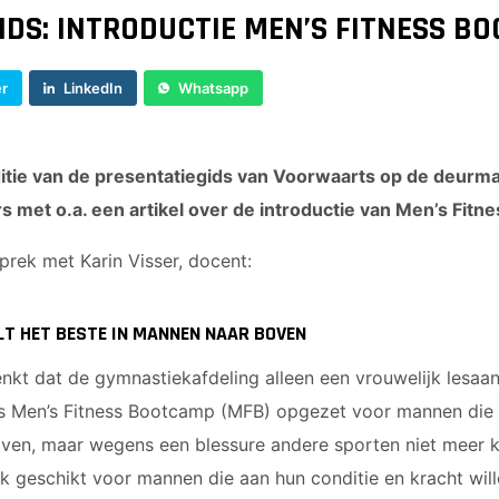
IDS: INTRODUCTIE MEN’S FITNESS B
er
LinkedIn
Whatsapp
itie van de presentatiegids van Voorwaarts op de deurmat
rs met o.a. een artikel over de introductie van Men’s Fit
prek met Karin Visser, docent:
T HET BESTE IN MANNEN NAAR BOVEN
kt dat de gymnastiekafdeling alleen een vrouwelijk lesaanb
s Men’s Fitness Bootcamp (MFB) opgezet voor mannen die
lijven, maar wegens een blessure andere sporten niet meer 
ok geschikt voor mannen die aan hun conditie en kracht wi