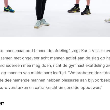
chte mannenaanbod binnen de afdeling”, zegt Karin Visser ov
samen met ongeveer acht mannen actief aan de slag op he
ard iedereen mee mag doen, richt de gymnastiekafdeling zi
op mannen van middelbare leeftijd. “We proberen deze doe
 de deelnemende mannen hebben blessures aan bijvoorbeeld
core versterken en extra kracht en conditie opbouwen.”
N?