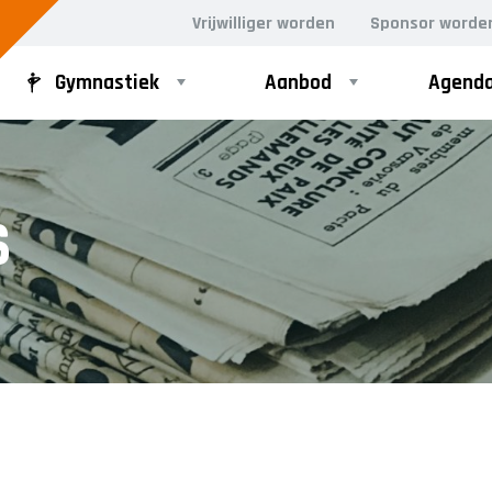
Vrijwilliger worden
Sponsor worde
Gymnastiek
Aanbod
Agend
D GYM
VOLWASSEN DANS
S
ergym
Dance for Fun 30+
rgym
n