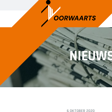
JEUGD DANS
JEUG
NIEUW
Ballet
Kleut
Jazzdans
Peute
Turne
6 OKTOBER 2020